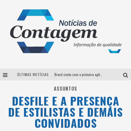
ÚLTIMAS NOTÍCIAS
Brasil conta com a primeira agência especializada exclusivamente no setor de bebidas
Thiaguinho em BH: pré-venda liberada para o show da turnê “Bem Black”
ASSUNTOS
DESFILE E A PRESENÇA
Votação para o concurso Rainha do Pedro Leopoldo Rodeio Show 2026 é liberada no G1
DE ESTILISTAS E DEMAIS
Suzy Brasil desembarca em Belo Horizonte nesta quinta-feira com o espetáculo “Uma Noite Horripilante”
CONVIDADOS