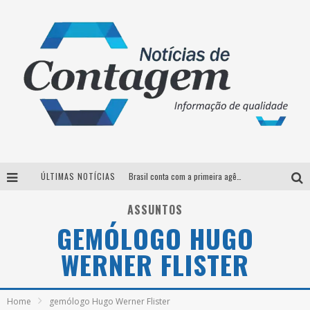
ÚLTIMAS NOTÍCIAS
Brasil conta com a primeira agência especializada exclusivamente no setor de bebidas
Thiaguinho em BH: pré-venda liberada para o show da turnê “Bem Black”
ASSUNTOS
GEMÓLOGO HUGO
Votação para o concurso Rainha do Pedro Leopoldo Rodeio Show 2026 é liberada no G1
WERNER FLISTER
Suzy Brasil desembarca em Belo Horizonte nesta quinta-feira com o espetáculo “Uma Noite Horripilante”
Home
gemólogo Hugo Werner Flister