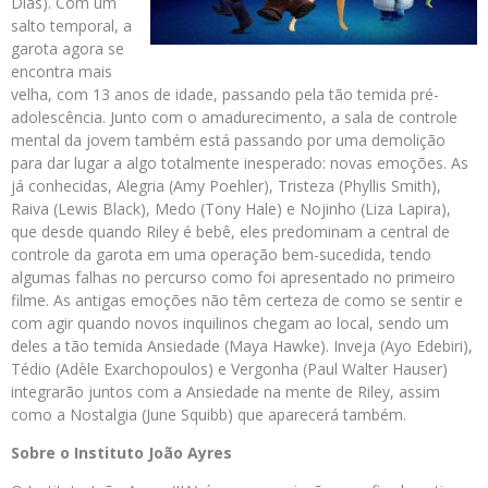
Dias). Com um
salto temporal, a
garota agora se
encontra mais
velha, com 13 anos de idade, passando pela tão temida pré-
adolescência. Junto com o amadurecimento, a sala de controle
mental da jovem também está passando por uma demolição
para dar lugar a algo totalmente inesperado: novas emoções. As
já conhecidas, Alegria (Amy Poehler), Tristeza (Phyllis Smith),
Raiva (Lewis Black), Medo (Tony Hale) e Nojinho (Liza Lapira),
que desde quando Riley é bebê, eles predominam a central de
controle da garota em uma operação bem-sucedida, tendo
algumas falhas no percurso como foi apresentado no primeiro
filme. As antigas emoções não têm certeza de como se sentir e
com agir quando novos inquilinos chegam ao local, sendo um
deles a tão temida Ansiedade (Maya Hawke). Inveja (Ayo Edebiri),
Tédio (Adèle Exarchopoulos) e Vergonha (Paul Walter Hauser)
integrarão juntos com a Ansiedade na mente de Riley, assim
como a Nostalgia (June Squibb) que aparecerá também.
Sobre o Instituto João Ayres