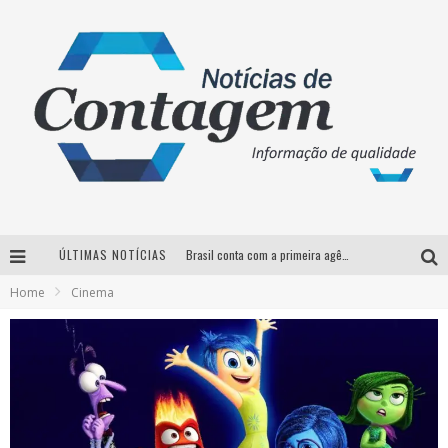
ÚLTIMAS NOTÍCIAS
Brasil conta com a primeira agência especializada exclusivamente no setor de bebidas
Home
Cinema
Thiaguinho em BH: pré-venda liberada para o show da turnê “Bem Black”
Votação para o concurso Rainha do Pedro Leopoldo Rodeio Show 2026 é liberada no G1
Suzy Brasil desembarca em Belo Horizonte nesta quinta-feira com o espetáculo “Uma Noite Horripilante”