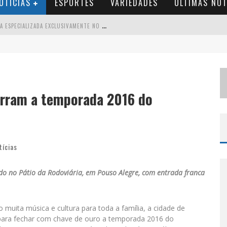
OTÍCIAS
ESPORTES
VARIEDADES
ÚLTIMAS NOT
B
RASIL CONTA COM A PRIMEIRA AGÊNCIA ESPECIALIZADA EXCLUSIVAMENTE NO SETOR DE BEBIDAS
T
HIAGUINHO EM BH: PRÉ-VENDA LIBERADA PARA O SHOW DA TURNÊ “BEM BLACK”
V
OTAÇÃO PARA O CONCURSO RAINHA DO PEDRO LEOPOLDO RODEIO SHOW 2026 É LIBERADA NO G1
S
UZY BRASIL DESEMBARCA EM BELO HORIZONTE NESTA QUINTA-FEIRA COM O ESPETÁCULO “UMA NOITE HORRIPILANTE”
erram a temporada 2016 do
tícias
do no Pátio da Rodoviária, em Pouso Alegre, com entrada franca
muita música e cultura para toda a família, a cidade de
o para fechar com chave de ouro a temporada 2016 do