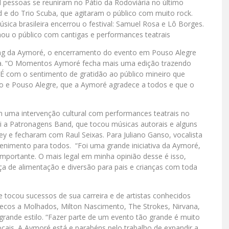
pessoas se reuniram no Pátio da Rodoviária no último
 e do Trio Scuba, que agitaram o público com muito rock.
sica brasileira encerrou o festival: Samuel Rosa e Lô Borges.
ou o público com cantigas e performances teatrais
ing da Aymoré, o encerramento do evento em Pouso Alegre
ira. “O Momentos Aymoré fecha mais uma edição trazendo
. É com o sentimento de gratidão ao público mineiro que
o e Pouso Alegre, que a Aymoré agradece a todos e que o
uma intervenção cultural com performances teatrais no
foi a Patronagens Band, que tocou músicas autorais e alguns
ley e fecharam com Raul Seixas. Para Juliano Ganso, vocalista
etenimento para todos. “Foi uma grande iniciativa da Aymoré,
 importante. O mais legal em minha opinião desse é isso,
ça de alimentação e diversão para pais e crianças com toda
e tocou sucessos de sua carreira e de artistas conhecidos
cos a Molhados, Milton Nascimento, The Strokes, Nirvana,
rande estilo. “Fazer parte de um evento tão grande é muito
locais. A Aymoré está e parabéns pelo trabalho de expandir a