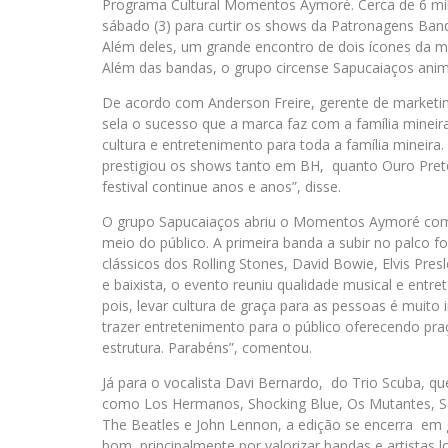
Programa Cultural Momentos Aymoré. Cerca de 6 mil 
sábado (3) para curtir os shows da Patronagens Band
Além deles, um grande encontro de dois ícones da mú
Além das bandas, o grupo circense Sapucaiaços anim
De acordo com Anderson Freire, gerente de market
sela o sucesso que a marca faz com a família mine
cultura e entretenimento para toda a família mineira
prestigiou os shows tanto em BH, quanto Ouro Pret
festival continue anos e anos”, disse.
O grupo Sapucaiaços abriu o Momentos Aymoré com 
meio do público. A primeira banda a subir no palco 
clássicos dos Rolling Stones, David Bowie, Elvis Pres
e baixista, o evento reuniu qualidade musical e entr
pois, levar cultura de graça para as pessoas é muito
trazer entretenimento para o público oferecendo pra
estrutura. Parabéns”, comentou.
Já para o vocalista Davi Bernardo, do Trio Scuba, qu
como Los Hermanos, Shocking Blue, Os Mutantes, Se
The Beatles e John Lennon, a edição se encerra em g
bom, principalmente por valorizar bandas e artistas 