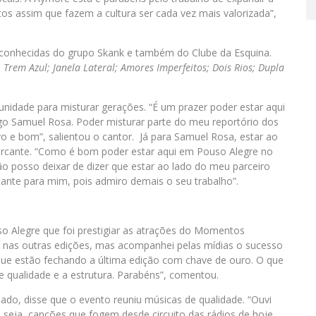
os assim que fazem a cultura ser cada vez mais valorizada”,
conhecidas do grupo Skank e também do Clube da Esquina.
 Trem Azul; Janela Lateral; Amores Imperfeitos; Dois Rios; Dupla
idade para misturar gerações. “É um prazer poder estar aqui
Samuel Rosa. Poder misturar parte do meu reportório dos
o e bom”, salientou o cantor. Já para Samuel Rosa, estar ao
rcante. “Como é bom poder estar aqui em Pouso Alegre no
o posso deixar de dizer que estar ao lado do meu parceiro
ante para mim, pois admiro demais o seu trabalho”.
o Alegre que foi prestigiar as atrações do Momentos
ve nas outras edições, mas acompanhei pelas mídias o sucesso
 que estão fechando a última edição com chave de ouro. O que
e qualidade e a estrutura. Parabéns”, comentou.
do, disse que o evento reuniu músicas de qualidade. “Ouvi
seja, canções que fogem desde circuito das rádios de hoje.