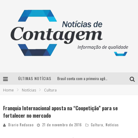
ÚLTIMAS NOTÍCIAS
Brasil conta com a primeira agência especializada exclusivamente no setor de bebidas
Home
Notícias
Cultura
Thiaguinho em BH: pré-venda liberada para o show da turnê “Bem Black”
Votação para o concurso Rainha do Pedro Leopoldo Rodeio Show 2026 é liberada no G1
Franquia Internacional aposta na “Coopetição” para se
fortalecer no mercado
Suzy Brasil desembarca em Belo Horizonte nesta quinta-feira com o espetáculo “Uma Noite Horripilante”
Diario Redacao
21 de novembro de 2016
Cultura
,
Notícias