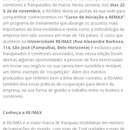
corretores e franqueados da marca. Nesta semana, nos
dias 22
à 24 de novembro
, a RE/MAX abrirá as portas da sua sede para
compartilhar conhecimentos no
“Curso de Iniciação a REMAX”
,
um programa de treinamento que abrange os assuntos mais
importantes da área imobiliária e revela como a metodologia da
empresa tem sido sucesso em mais de 100 países. O curso que
acontece na
Universidade RE/MAX (Rua Alexandre Barbosa,
114, São José (Pampulha), Belo Horizonte)
é exclusivo para
franqueados e corretores associados, mas nessa edição foram
abertas algumas oportunidades a pessoas de fora interessadas
em tronar seu negócio ou sua carreia bem sucedida e rentável,
um ótimo exemplo de “coopetição”. Além dos eventos
produzidos que refletem bem a linha desse conceito, a RE/MAX
também leva essas práticas de cooperação para dentro da
empresa, na sua forma de gestão e trabalho entre os brokers e
corretores.
Conheça a RE/MAX
A RE/MAX é a maior marca de franquias imobiliárias em número
de transações do mundo, com mais de 7 mil unidades e mais de