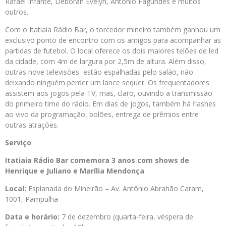
Rafael Infante, Deborah Evelyn, Antônio Fagundes e muitos
outros.
Com o Itatiaia Rádio Bar, o torcedor mineiro também ganhou um
exclusivo ponto de encontro com os amigos para acompanhar as
partidas de futebol. O local oferece os dois maiores telões de led
da cidade, com 4m de largura por 2,5m de altura. Além disso,
outras nove televisões estão espalhadas pelo salão, não
deixando ninguém perder um lance sequer. Os frequentadores
assistem aos jogos pela TV, mas, claro, ouvindo a transmissão
do primeiro time do rádio. Em dias de jogos, também há flashes
ao vivo da programação, bolões, entrega de prêmios entre
outras atrações.
Serviço
Itatiaia Rádio Bar comemora 3 anos com shows de
Henrique e Juliano e Marília Mendonça
Local:
Esplanada do Mineirão – Av. Antônio Abrahão Caram,
1001, Pampulha
Data e horário:
7 de dezembro (quarta-feira, véspera de