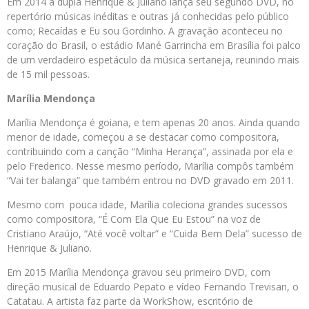
Em 2014 a dupla Henrique & Juliano lança seu segundo DVD, no
repertório músicas inéditas e outras já conhecidas pelo público
como; Recaídas e Eu sou Gordinho. A gravação aconteceu no
coração do Brasil, o estádio Mané Garrincha em Brasília foi palco
de um verdadeiro espetáculo da música sertaneja, reunindo mais
de 15 mil pessoas.
Marília Mendonça
Marília Mendonça é goiana, e tem apenas 20 anos. Ainda quando
menor de idade, começou a se destacar como compositora,
contribuindo com a canção “Minha Herança”, assinada por ela e
pelo Frederico. Nesse mesmo período, Marília compôs também
“Vai ter balanga” que também entrou no DVD gravado em 2011.
Mesmo com pouca idade, Marília coleciona grandes sucessos
como compositora, “É Com Ela Que Eu Estou” na voz de
Cristiano Araújo, “Até você voltar” e “Cuida Bem Dela” sucesso de
Henrique & Juliano.
Em 2015 Marília Mendonça gravou seu primeiro DVD, com
direção musical de Eduardo Pepato e vídeo Fernando Trevisan, o
Catatau. A artista faz parte da WorkShow, escritório de