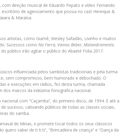
 com direção musical de Eduardo Pepato e vídeo Fernando
w, escritório de agenciamento que possui no cast Henrique &
aiara & Maraísa.
sos artistas, como Guimê, Wesley Safadão, Livinho e muitos
ado. Sucessos como
Na Farra, Vamos Beber, Malandramente,
do público irão agitar o público do Abaeté Folia 2017.
úsicos influenciada pelos sambistas tradicionais e pela turma
nte, sem compromisso, bem-humorado e debochado. O
endas e execuções em rádios, fez desta turma, chamada
dos marcos da indústria fonográfica nacional.
o nacional com “Caçamba”, do primeiro disco, de 1994. E até a
de sucesso, cativando públicos de todas as classes sociais,
eiras do samba.
rnaval de Minas, e promete tocar todos os seus clássicos
 quero saber de ti ti ti”, “Brincadeira de criança” e “Dança da