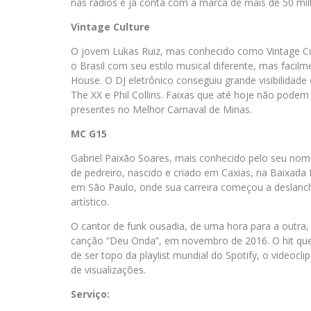
nas rádios e já conta com a marca de mais de 50 milh
Vintage Culture
O jovem Lukas Ruiz, mas conhecido como Vintage Cul
o Brasil com seu estilo musical diferente, mas fac
House. O DJ eletrônico conseguiu grande visibilidad
The XX e Phil Collins. Faixas que até hoje não podem
presentes no Melhor Carnaval de Minas.
MC G15
Gabriel Paixão Soares, mais conhecido pelo seu no
de pedreiro, nascido e criado em Caxias, na Baixada
em São Paulo, onde sua carreira começou a deslanc
artístico.
O cantor de funk ousadia, de uma hora para a outra
canção “Deu Onda”, em novembro de 2016. O hit qu
de ser topo da playlist mundial do Spotify, o videoc
de visualizações.
Serviço: