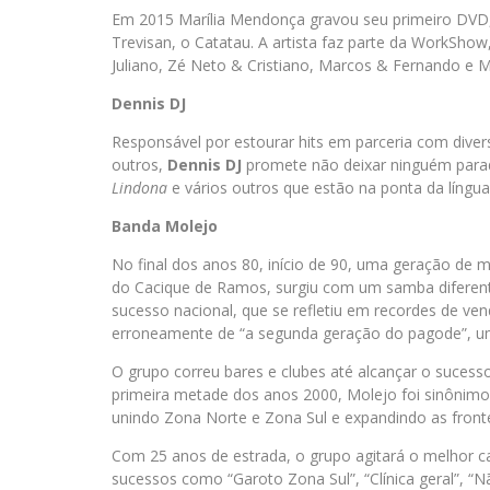
Em 2015 Marília Mendonça gravou seu primeiro DVD,
Trevisan, o Catatau. A artista faz parte da WorkSho
Juliano, Zé Neto & Cristiano, Marcos & Fernando e M
Dennis DJ
Responsável por estourar hits em parceria com diver
outros,
Dennis DJ
promete não deixar ninguém par
Lindona
e vários outros que estão na ponta da língua 
Banda Molejo
No final dos anos 80, início de 90, uma geração de m
do Cacique de Ramos, surgiu com um samba difere
sucesso nacional, que se refletiu em recordes de v
erroneamente de “a segunda geração do pagode”, um 
O grupo correu bares e clubes até alcançar o sucess
primeira metade dos anos 2000, Molejo foi sinônimo 
unindo Zona Norte e Zona Sul e expandindo as front
Com 25 anos de estrada, o grupo agitará o melhor ca
sucessos como “Garoto Zona Sul”, “Clínica geral”, “Não