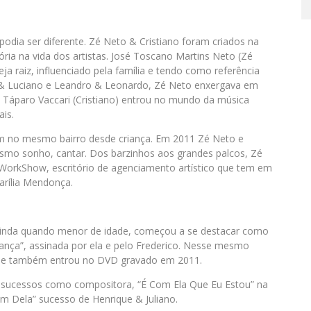
podia ser diferente. Zé Neto & Cristiano foram criados na
ória na vida dos artistas. José Toscano Martins Neto (Zé
a raiz, influenciado pela família e tendo como referência
 & Luciano e Leandro & Leonardo, Zé Neto enxergava em
eu Táparo Vaccari (Cristiano) entrou no mundo da música
ais.
m no mesmo bairro desde criança. Em 2011 Zé Neto e
esmo sonho, cantar. Dos barzinhos aos grandes palcos, Zé
 WorkShow, escritório de agenciamento artístico que tem em
arília Mendonça.
Ainda quando menor de idade, começou a se destacar como
nça”, assinada por ela e pelo Frederico. Nesse mesmo
 que também entrou no DVD gravado em 2011.
 sucessos como compositora, “É Com Ela Que Eu Estou” na
Bem Dela” sucesso de Henrique & Juliano.