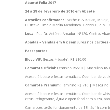
Abaeté Folia 2017
24 a 28 de fevereiro de 2016 em Abaeté
Atrações confirmadas:
Matheus & Kauan, Molejo, 
Gusttavo Lima e Marília Mendonça, Dennis DJ e MC 
Local:
Rua Dr. Antônio Amador, Nº120, Centro, Aba
Abadás – Vendas em 6 x sem juros nos cartões 
Passaportes
Bloco VIP:
(festas + boate): R$ 210,00
Camarote Oficial:
Feminino R$510 | Masculino R$ 
Acesso à boate e festas temáticas. Open bar de vodka,
Camarote Premium:
Feminino R$ 710 | Masculino 
Acesso à boate e festas temáticas. Open bar de whis
citrus, refrigerante, água e open food com pizza, pã
Camarotes terão funcionamento de 18h às 1h com b