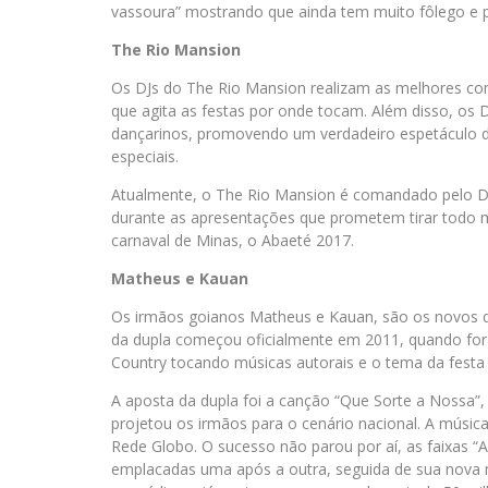
vassoura” mostrando que ainda tem muito fôlego e pú
The Rio Mansion
Os DJs do The Rio Mansion realizam as melhores co
que agita as festas por onde tocam. Além disso, os
dançarinos, promovendo um verdadeiro espetáculo de
especiais.
Atualmente, o The Rio Mansion é comandado pelo DJ 
durante as apresentações que prometem tirar todo m
carnaval de Minas, o Abaeté 2017.
Matheus e Kauan
Os irmãos goianos Matheus e Kauan, são os novos que
da dupla começou oficialmente em 2011, quando fora
Country tocando músicas autorais e o tema da festa
A aposta da dupla foi a canção “Que Sorte a Nossa”
projetou os irmãos para o cenário nacional. A músic
Rede Globo. O sucesso não parou por aí, as faixas 
emplacadas uma após a outra, seguida de sua nova m