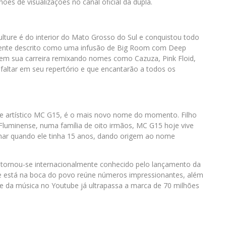
ões de visualizações no canal oficial da dupla.
ture é do interior do Mato Grosso do Sul e conquistou todo
ilmente descrito como uma infusão de Big Room com Deep
e em sua carreira remixando nomes como Cazuza, Pink Floid,
 faltar em seu repertório e que encantarão a todos os
me artístico MC G15, é o mais novo nome do momento. Filho
 Fluminense, numa família de oito irmãos, MC G15 hoje vive
har quando ele tinha 15 anos, dando origem ao nome
, tornou-se internacionalmente conhecido pelo lançamento da
e está na boca do povo reúne números impressionantes, além
lipe da música no Youtube já ultrapassa a marca de 70 milhões