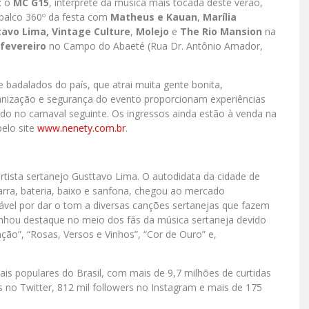
: o
MC G15
, intérprete da música mais tocada deste verão,
 palco 360º da festa com
Matheus e Kauan
,
Marília
tavo Lima, Vintage Culture
,
Molejo
e
The Rio Mansion
na
 fevereiro
no Campo do Abaeté (Rua Dr. Antônio Amador,
e badalados do país, que atrai muita gente bonita,
rganização e segurança do evento proporcionam experiências
do no carnaval seguinte. Os ingressos ainda estão à venda na
pelo site
www.nenety.com.br
.
rtista sertanejo Gusttavo Lima. O autodidata da cidade de
tarra, bateria, baixo e sanfona, chegou ao mercado
ável por dar o tom a diversas canções sertanejas que fazem
anhou destaque no meio dos fãs da música sertaneja devido
ão”, “Rosas, Versos e Vinhos”, “Cor de Ouro” e,
s populares do Brasil, com mais de 9,7 milhões de curtidas
 no Twitter, 812 mil followers no Instagram e mais de 175