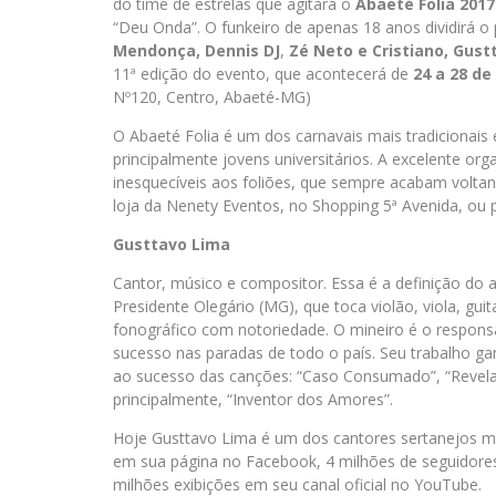
do time de estrelas que agitará o
Abaeté Folia 2017
“Deu Onda”. O funkeiro de apenas 18 anos dividirá o
Mendonça,
Dennis DJ
,
Zé Neto e Cristiano, Gust
11ª edição do evento, que acontecerá de
24 a 28 de
Nº120, Centro, Abaeté-MG)
O Abaeté Folia é um dos carnavais mais tradicionais 
principalmente jovens universitários. A excelente o
inesquecíveis aos foliões, que sempre acabam voltan
loja da Nenety Eventos, no Shopping 5ª Avenida, ou 
Gusttavo Lima
Cantor, músico e compositor. Essa é a definição do a
Presidente Olegário (MG), que toca violão, viola, gui
fonográfico com notoriedade. O mineiro é o respons
sucesso nas paradas de todo o país. Seu trabalho g
ao sucesso das canções: “Caso Consumado”, “Revelaç
principalmente, “Inventor dos Amores”.
Hoje Gusttavo Lima é um dos cantores sertanejos mai
em sua página no Facebook, 4 milhões de seguidores
milhões exibições em seu canal oficial no YouTube.