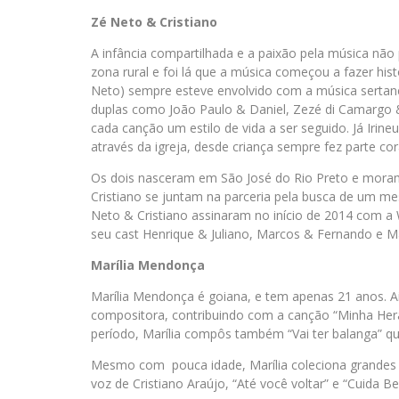
Zé Neto & Cristiano
A infância compartilhada e a paixão pela música não 
zona rural e foi lá que a música começou a fazer hist
Neto) sempre esteve envolvido com a música sertanej
duplas como João Paulo & Daniel, Zezé di Camargo
cada canção um estilo de vida a ser seguido. Já Irin
através da igreja, desde criança sempre fez parte cor
Os dois nasceram em São José do Rio Preto e mora
Cristiano se juntam na parceria pela busca de um m
Neto & Cristiano assinaram no início de 2014 com a
seu cast Henrique & Juliano, Marcos & Fernando e M
Marília Mendonça
Marília Mendonça é goiana, e tem apenas 21 anos. 
compositora, contribuindo com a canção “Minha Hera
período, Marília compôs também “Vai ter balanga”
Mesmo com pouca idade, Marília coleciona grandes
voz de Cristiano Araújo, “Até você voltar” e “Cuida 