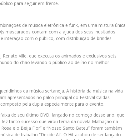
blico para seguir em frente.
mbinações de música eletrônica e funk, em uma mistura única
 DJs mascarados contam com a ajuda dos seus inusitados
 interação com o público, com distribuição de brindes
Renato Ville, que executa os animados e exclusivos sets
undo do chão levando o público ao delírio no melhor
ridinhos da música sertaneja. A história da música na vida
m apresentados no palco principal do Festival Caldas
 composto pela dupla especialmente para o evento.
, faixa de seu último DVD, lançado no começo desse ano, que
a fez tanto sucesso que virou tema da novela Malhação na
“A Rosa e o Beija Flor” e “Nosso Santo Bateu” foram também
úsica de trabalho “Decide Aí”. O Hit acabou de ser lançado