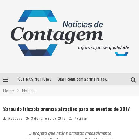
ÚLTIMAS NOTÍCIAS
Brasil conta com a primeira agência especializada exclusivamente no setor de bebidas
Home
Notícias
Thiaguinho em BH: pré-venda liberada para o show da turnê “Bem Black”
Votação para o concurso Rainha do Pedro Leopoldo Rodeio Show 2026 é liberada no G1
Sarau do Filizzola anuncia atrações para os eventos de 2017
Suzy Brasil desembarca em Belo Horizonte nesta quinta-feira com o espetáculo “Uma Noite Horripilante”
Redacao
3 de janeiro de 2017
Notícias
O projeto que reúne artistas mensalmente