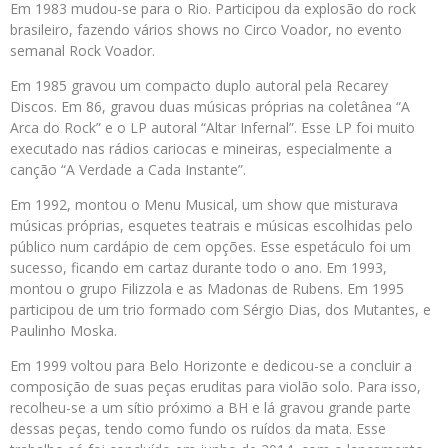
Em 1983 mudou-se para o Rio. Participou da explosão do rock
brasileiro, fazendo vários shows no Circo Voador, no evento
semanal Rock Voador.
Em 1985 gravou um compacto duplo autoral pela Recarey
Discos. Em 86, gravou duas músicas próprias na coletânea “A
Arca do Rock” e o LP autoral “Altar Infernal”. Esse LP foi muito
executado nas rádios cariocas e mineiras, especialmente a
canção “A Verdade a Cada Instante”.
Em 1992, montou o Menu Musical, um show que misturava
músicas próprias, esquetes teatrais e músicas escolhidas pelo
público num cardápio de cem opções. Esse espetáculo foi um
sucesso, ficando em cartaz durante todo o ano. Em 1993,
montou o grupo Filizzola e as Madonas de Rubens. Em 1995
participou de um trio formado com Sérgio Dias, dos Mutantes, e
Paulinho Moska.
Em 1999 voltou para Belo Horizonte e dedicou-se a concluir a
composição de suas peças eruditas para violão solo. Para isso,
recolheu-se a um sítio próximo a BH e lá gravou grande parte
dessas peças, tendo como fundo os ruídos da mata. Esse