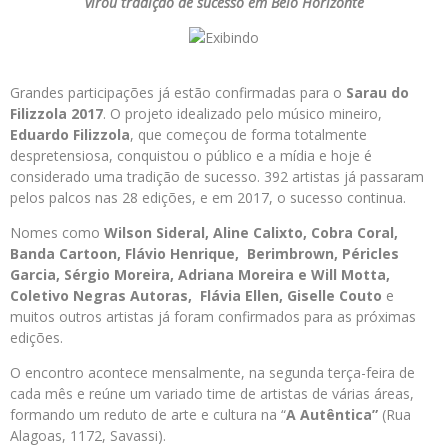
virou tradição de sucesso em Belo Horizonte
Grandes participações já estão confirmadas para o
Sarau do
Filizzola 2017
. O projeto idealizado pelo músico mineiro,
Eduardo Filizzola
, que começou de forma totalmente
despretensiosa, conquistou o público e a mídia e hoje é
considerado uma tradição de sucesso. 392 artistas já passaram
pelos palcos nas 28 edições, e em 2017, o sucesso continua.
Nomes como
Wilson Sideral, Aline Calixto, Cobra Coral,
Banda Cartoon, Flávio Henrique, Berimbrown, Péricles
Garcia, Sérgio Moreira, Adriana Moreira e Will Motta,
Coletivo Negras Autoras,
Flávia Ellen, Giselle Couto
e
muitos outros artistas já foram confirmados para as próximas
edições.
O encontro acontece mensalmente, na segunda terça-feira de
cada mês e reúne um variado time de artistas de várias áreas,
formando um reduto de arte e cultura na “
A Autêntica”
(Rua
Alagoas, 1172, Savassi).