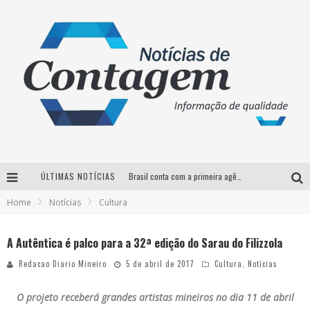
ÚLTIMAS NOTÍCIAS
Brasil conta com a primeira agência especializada exclusivamente no setor de bebidas
Home
Notícias
Cultura
Thiaguinho em BH: pré-venda liberada para o show da turnê “Bem Black”
Votação para o concurso Rainha do Pedro Leopoldo Rodeio Show 2026 é liberada no G1
A Autêntica é palco para a 32ª edição do Sarau do Filizzola
Suzy Brasil desembarca em Belo Horizonte nesta quinta-feira com o espetáculo “Uma Noite Horripilante”
Redacao Diario Mineiro
5 de abril de 2017
Cultura
,
Notícias
O projeto receberá
grandes artistas mineiros no dia 11 de abril