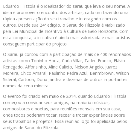
Eduardo Filizzola é o idealizador do sarau que leva o seu nome. A
ideia é promover o encontro dos artistas, cada um fazendo uma
rápida apresentação do seu trabalho e interagindo com os
outros. Desde sua 24ª edição, o Sarau do Filizzola é viabilizado
pela Lei Municipal de Incentivo à Cultura de Belo Horizonte. Com
esta conquista, a iniciativa é ainda mais valorizada e mais artistas
conseguem participar do projeto.
O Sarau já contou com a participação de mais de 400 renomados
artistas como Toninho Horta, Carla Villar, Tadeu Franco, Flávio
Renegado, Affonsinho, Aline Calixto, Nelson Angelo, Juarez
Moreira, Chico Amaral, Paulinho Pedra Azul, Berimbrown, Wilson
Sideral, Cartoon, Dona Jandira e dezenas de outros importantes
nomes da cena mineira.
O evento foi criado em maio de 2014, quando Eduardo Filizzola
começou a convidar seus amigos, na maioria músicos,
compositores e poetas, para reuniões mensais em sua casa,
onde todos poderiam tocar, recitar e trocar experiências sobre
seus trabalhos e projetos. Essa reunião logo foi apelidada pelos
amigos de Sarau do Filizzola.