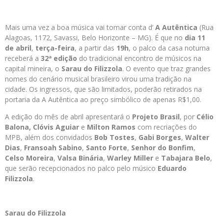
Mais uma vez a boa música vai tomar conta d’
A Autêntica
(Rua
Alagoas, 1172, Savassi, Belo Horizonte – MG). É que no
dia 11
de abril
,
terça-feira
, a partir das
19h
, o palco da casa noturna
receberá a
32ª edição
do tradicional encontro de músicos na
capital mineira, o
Sarau do Filizzola
. O evento que traz grandes
nomes do cenário musical brasileiro virou uma tradição na
cidade. Os ingressos, que são limitados, poderão retirados na
portaria da A Autêntica ao preço simbólico de apenas R$1,00.
A edição do mês de abril apresentará o
Projeto Brasil
, por
Célio
Balona, Clóvis Aguiar
e
Milton Ramos
com recriações do
MPB, além dos convidados
Bob Tostes
,
Gabi Borges
,
Walter
Dias
,
Fransoah Sabino
,
Santo Forte
,
Senhor do Bonfim
,
Celso Moreira
,
Valsa Binária
,
Warley Miller
e
Tabajara Belo
,
que serão recepcionados no palco pelo músico
Eduardo
Filizzola
.
Sarau do Filizzola