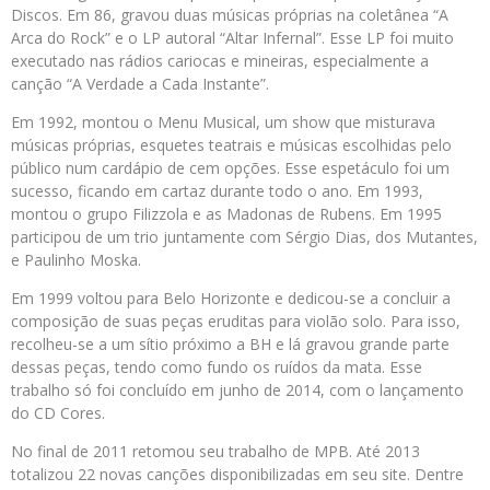
Discos. Em 86, gravou duas músicas próprias na coletânea “A
Arca do Rock” e o LP autoral “Altar Infernal”. Esse LP foi muito
executado nas rádios cariocas e mineiras, especialmente a
canção “A Verdade a Cada Instante”.
Em 1992, montou o Menu Musical, um show que misturava
músicas próprias, esquetes teatrais e músicas escolhidas pelo
público num cardápio de cem opções. Esse espetáculo foi um
sucesso, ficando em cartaz durante todo o ano. Em 1993,
montou o grupo Filizzola e as Madonas de Rubens. Em 1995
participou de um trio juntamente com Sérgio Dias, dos Mutantes,
e Paulinho Moska.
Em 1999 voltou para Belo Horizonte e dedicou-se a concluir a
composição de suas peças eruditas para violão solo. Para isso,
recolheu-se a um sítio próximo a BH e lá gravou grande parte
dessas peças, tendo como fundo os ruídos da mata. Esse
trabalho só foi concluído em junho de 2014, com o lançamento
do CD Cores.
No final de 2011 retomou seu trabalho de MPB. Até 2013
totalizou 22 novas canções disponibilizadas em seu site. Dentre