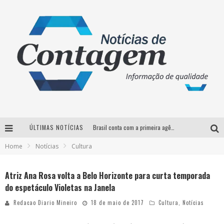
ÚLTIMAS NOTÍCIAS
Brasil conta com a primeira agência especializada exclusivamente no setor de bebidas
Home
Notícias
Cultura
Thiaguinho em BH: pré-venda liberada para o show da turnê “Bem Black”
Votação para o concurso Rainha do Pedro Leopoldo Rodeio Show 2026 é liberada no G1
Atriz Ana Rosa volta a Belo Horizonte para curta temporada
do espetáculo Violetas na Janela
Suzy Brasil desembarca em Belo Horizonte nesta quinta-feira com o espetáculo “Uma Noite Horripilante”
Redacao Diario Mineiro
18 de maio de 2017
Cultura
,
Notícias