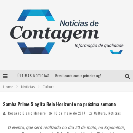
ÚLTIMAS NOTÍCIAS
Brasil conta com a primeira agência especializada exclusivamente no setor de bebidas
Home
Notícias
Cultura
Thiaguinho em BH: pré-venda liberada para o show da turnê “Bem Black”
Votação para o concurso Rainha do Pedro Leopoldo Rodeio Show 2026 é liberada no G1
Samba Prime 5 agita Belo Horizonte na próxima semana
Suzy Brasil desembarca em Belo Horizonte nesta quinta-feira com o espetáculo “Uma Noite Horripilante”
Redacao Diario Mineiro
10 de maio de 2017
Cultura
,
Notícias
O evento, que será realizado no dia 20 de maio, no Expominas,