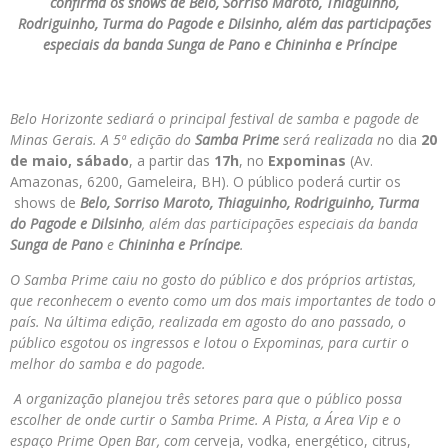
confirma os shows de Belo, Sorriso Maroto, Thiaguinho,
Rodriguinho, Turma do Pagode e Dilsinho, além das participações
especiais da banda Sunga de Pano e Chininha e Príncipe
Belo Horizonte sediará o principal festival de samba e pagode de
Minas Gerais. A 5ª edição do
Samba Prime
será realizada n
o dia
20
de maio, sábado
, a partir das
17h
, no
Expominas
(Av.
Amazonas, 6200, Gameleira, BH). O público poderá curtir os
shows de
Belo, Sorriso Maroto, Thiaguinho, Rodriguinho, Turma
do Pagode e Dilsinho
, além das participações especiais da banda
Sunga de Pano
e
Chininha e Príncipe
.
O Samba Prime caiu no gosto do público e dos próprios artistas,
que reconhecem o evento como um dos mais importantes de todo o
país. Na última edição, realizada em agosto do ano passado, o
público esgotou os ingressos e lotou o Expominas, para curtir o
melhor do samba e do pagode.
A organização planejou três setores para que o público possa
escolher de onde curtir o Samba Prime. A Pista, a Área Vip e o
espaço Prime Open Bar,
com c
erveja, vodka, energético, citrus,