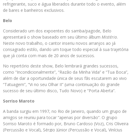
refrigerante, suco e água liberados durante todo o evento, além
de bares e banheiros exclusivos.
Belo
Considerado um dos expoentes do samba/pagode, Belo
apresentará o show baseado em seu último álbum
Mistério
.
Neste novo trabalho, o cantor inseriu novos arranjos ao já
consagrado estilo, dando um toque todo especial à sua trajetória
que já conta com mais de 20 anos de sucessos.
No repertório deste show, Belo lembrará grandes sucessos,
como “Incondicionalmente”, “Razão da Minha Vida” e “Tua Boca”,
além de dar a oportunidade única de seus fãs escutarem ao vivo
“Tatuagem”, “Vi no seu Olhar II” (uma continuação do grande
sucesso de seu último disco, Tudo Novo) e “Porta Aberta”.
Sorriso Maroto
A banda surgiu em 1997, no Rio de Janeiro, quando um grupo de
amigos se reuniu para tocar “apenas por diversão”. O grupo
Sorriso Maroto é formado por, Bruno Cardoso (Voz), Cris Oliveira
(Percussão e Vocal), Sérgio Júnior (Percussão e Vocal), Vinícius