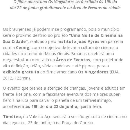
O filme americano Os Vingadores será exibido
às 19h do
dia 22 de junho gratuitamente na Área de Eventos da cidade
Os braunenses já podem ir se programando, pois o município
será o próximo destino do projeto
“Uma Noite de Cinema na
Sua Cidade”
,
realizado pelo
Instituto João Ayres
em parceria
com a
Cemig
, com o objetivo de levar a cultura do cinema a
cidades do interior de Minas Gerais. Braúnas receberá uma
megaestrutura montada na
Área de Eventos
, com projetor de
alta definição, telão, várias cadeiras e até pipoca, para a
exibição gratuita
do filme americano
Os Vingadores
(EUA,
2012, 123min).
O evento que prende a atenção de crianças, jovens e adultos em
frente à telona, com a fascinante aventura dos maiores super-
heróis na luta para salvar o planeta de um terrível inimigo,
acontecerá
às 19h
do
dia 22 de junho
, quinta-feira.
Timóteo,
no Vale do Aço sediará a sessão gratuita de cinema no
dia seguinte, 23 de junho, a na Praça do Coreto.