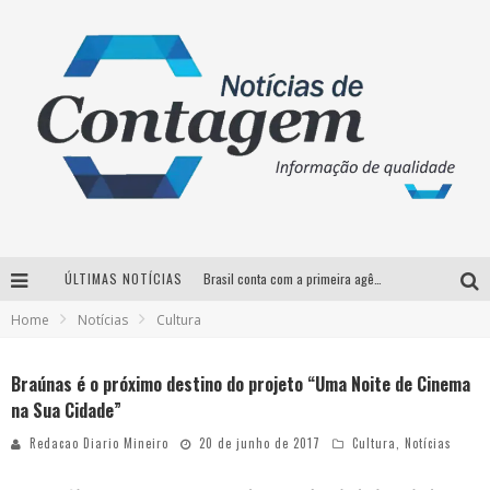
ÚLTIMAS NOTÍCIAS
Brasil conta com a primeira agência especializada exclusivamente no setor de bebidas
Home
Notícias
Cultura
Thiaguinho em BH: pré-venda liberada para o show da turnê “Bem Black”
Votação para o concurso Rainha do Pedro Leopoldo Rodeio Show 2026 é liberada no G1
Braúnas é o próximo destino do projeto “Uma Noite de Cinema
na Sua Cidade”
Suzy Brasil desembarca em Belo Horizonte nesta quinta-feira com o espetáculo “Uma Noite Horripilante”
Redacao Diario Mineiro
20 de junho de 2017
Cultura
,
Notícias