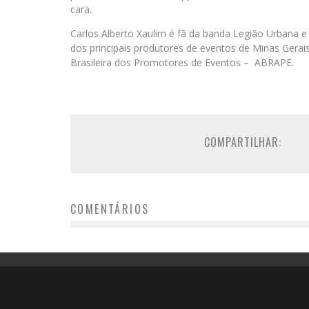
cara.
Carlos Alberto Xaulim é fã da banda Legião Urbana e 
dos principais produtores de eventos de Minas Gerai
Brasileira dos Promotores de Eventos – ABRAPE.
COMPARTILHAR:
COMENTÁRIOS