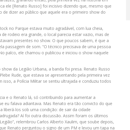
a ele [Renato Russo] foi incisivo dizendo que, mesmo que
o de dizer ao público que aquele era o primeiro show do
 Rock no Parque estava muito agradável, com lua cheia,
e rodeio era grande, o local parecia estar vazio, mas de
estavam presentes no show. O que poucos sabem, é que a
ela passagem de som. “O técnico precisava de uma pessoa
No palco, ele chamou o publicou e iniciou o show naquele
o show da Legião Urbana, a banda foi presa. Renato Russo
a Plebe Rude, que estava se apresentando pela primeira vez
m isso, a Polícia Militar se sentiu ultrajada e conduziu todos
cia e o Renato lá, só contribuindo para aumentar a
e eu falava adiantava. Mas Renato era tão convicto do que
a liberá-los sob uma condição: de sair da cidade
drugada? Aí foi outra discussão. Assim foram os últimos
gião”, relembrou Carlos Alberto Xaulim, que soube depois,
, que Renato perguntou o signo de um PM e levou um tapa na