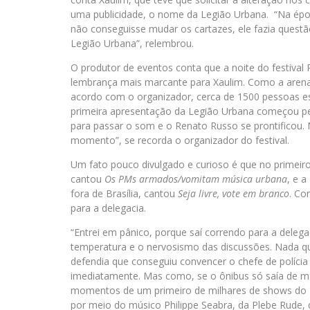
uma publicidade, o nome da Legião Urbana. “Na époc
não conseguisse mudar os cartazes, ele fazia questã
Legião Urbana”, relembrou.
O produtor de eventos conta que a noite do festival
lembrança mais marcante para Xaulim. Como a arena d
acordo com o organizador, cerca de 1500 pessoas 
primeira apresentação da Legião Urbana começou p
para passar o som e o Renato Russo se prontificou. 
momento”, se recorda o organizador do festival.
Um fato pouco divulgado e curioso é que no primeir
cantou
Os PMs armados/vomitam música urbana
, e 
fora de Brasília, cantou
Seja livre, vote em branco
. Co
para a delegacia.
“Entrei em pânico, porque saí correndo para a delega
temperatura e o nervosismo das discussões. Nada qu
defendia que conseguiu convencer o chefe de polícia 
imediatamente. Mas como, se o ônibus só saía de ma
momentos de um primeiro de milhares de shows do Le
por meio do músico Philippe Seabra, da Plebe Rude