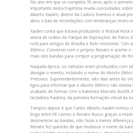
No ano em que se completa 35 anos após o primei
importante desta trajetória revela curiosidades sobr
Alberto Xaulim, diretor da Cadoro Eventos e atual p
abriu o baú de recordações com lembranças muito in
Xaulim conta que estava produzindo o festival Rock
arena de rodeio do Parque de Exposições de Patos d
rock para amigos de Brasília e Belo Horizonte. “Um 
Elétrico. Conversei com o próprio Renato e acertei o
mais oito bandas para compor a programação do fest
Naquela época, os cartazes eram produzidos com silk
divulgar o evento, incluindo o nome do Aborto Elétr
Pretorius. Supreendentemente, oito dias antes do sh
ligou para informar que o Aborto Elétrico não exist
acabado de formar com o baterista Marcelo Bonfá. A 
tecladista Paulista, da primeira formação oficial da b
Tempos depois é que Carlos Alberto Xaulim tomou c
briga entre Fê Lemos e Renato Russo graças a músi
desmerecer as bandas, não fazia a menor diferença 
Renato fez questão de que mudasse o nome da banda
conta Xaulim, que teve que solicitar a alteração nos 