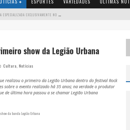
OTÍCIAS
ESPORTES
VARIEDADES
ÚLTIMAS NOT
B
RASIL CONTA COM A PRIMEIRA AGÊNCIA ESPECIALIZADA EXCLUSIVAMENTE NO SETOR DE BEBIDAS
T
HIAGUINHO EM BH: PRÉ-VENDA LIBERADA PARA O SHOW DA TURNÊ “BEM BLACK”
V
OTAÇÃO PARA O CONCURSO RAINHA DO PEDRO LEOPOLDO RODEIO SHOW 2026 É LIBERADA NO G1
imeiro show da Legião Urbana
S
UZY BRASIL DESEMBARCA EM BELO HORIZONTE NESTA QUINTA-FEIRA COM O ESPETÁCULO “UMA NOITE HORRIPILANTE”
Cultura
,
Notícias
ue realizou o primeiro da Legião Urbana dentro do festival Rock
s sobre o evento realizado há 35 anos; na verdade o produtor
que de última hora passou a se chamar Legião Urbana
o show da banda Legião Urbana