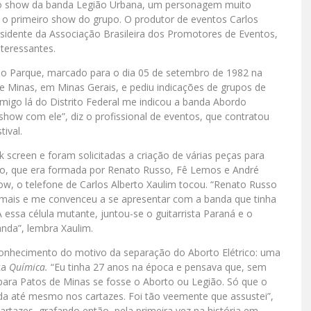
ro show da banda Legião Urbana, um personagem muito
e o primeiro show do grupo. O produtor de eventos Carlos
residente da Associação Brasileira dos Promotores de Eventos,
teressantes.
 no Parque, marcado para o dia 05 de setembro de 1982 na
e Minas, em Minas Gerais, e pediu indicações de grupos de
amigo lá do Distrito Federal me indicou a banda Abordo
 show com ele”, diz o profissional de eventos, que contratou
ival.
 screen e foram solicitadas a criação de várias peças para
ico, que era formada por Renato Russo, Fê Lemos e André
ow, o telefone de Carlos Alberto Xaulim tocou. “Renato Russo
ia mais e me convenceu a se apresentar com a banda que tinha
essa célula mutante, juntou-se o guitarrista Paraná e o
anda”, lembra Xaulim.
onhecimento do motivo da separação do Aborto Elétrico: uma
ca
Química.
“Eu tinha 27 anos na época e pensava que, sem
para Patos de Minas se fosse o Aborto ou Legião. Só que o
 até mesmo nos cartazes. Foi tão veemente que assustei”,
cartazes, grafando então, pela primeira vez na história em