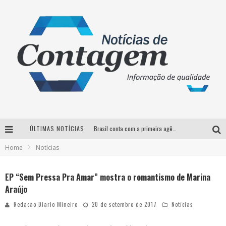
ÚLTIMAS NOTÍCIAS
Brasil conta com a primeira agência especializada exclusivamente no setor de bebidas
Home
Notícias
Thiaguinho em BH: pré-venda liberada para o show da turnê “Bem Black”
Votação para o concurso Rainha do Pedro Leopoldo Rodeio Show 2026 é liberada no G1
EP “Sem Pressa Pra Amar” mostra o romantismo de Marina
Araújo
Suzy Brasil desembarca em Belo Horizonte nesta quinta-feira com o espetáculo “Uma Noite Horripilante”
Redacao Diario Mineiro
20 de setembro de 2017
Notícias