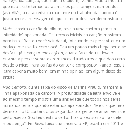
na segunda canção, que intitula o álbum, Marina Araújo mostra
que não existe tempo para amar os pais, amigos, namorados
(as). Aliás, a característica marcante no trabalho da cantora é
justamente a mensagem de que o amor deve ser demonstrado.
Mais
, terceira canção do álbum, revela uma cantora (em sua
intimidade) apaixonada. Os trechos iniciais da canção mostram
bem isso: “Bastou você sair daqui, foi quando eu percebi, que um
pedaço meu se foi com você. Fica um pouco mais chega perto se
desfaz”. Já a canção
Par Perfeito
, quarta faixa do EP, leva o
ouvinte a pensar sobre os romances duradouros e que dão certo
desde o início. Para os fãs do cantor e compositor Nando Reis, a
letra caberia muito bem, em minha opinião, em algum disco do
artista.
Não Demora
, quinta faixa do disco de Marina Araújo, mantém a
linha apaixonada da cantora. A profundidade da letra envolve e
ao mesmo tempo mostra uma ansiedade que todos nós seres
humanos temos quando estamos apaixonados: “Me diz que não
demora. Eu tô contando os segundos pra gente se amar. Vem de
peito aberto. Sou teu destino certo. Traz o seu sorriso, faz dele
meu abrigo”. Em
Reza,
faixa que encerra o EP, escrita em 2011 e