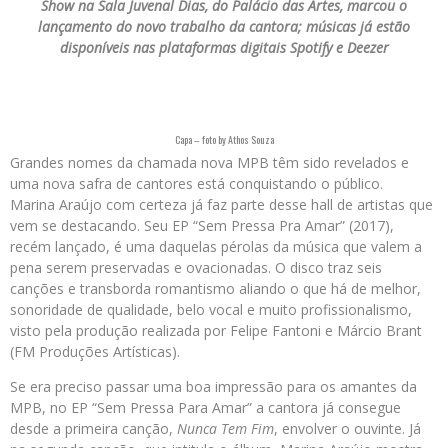
Show na Sala Juvenal Dias, do Palácio das Artes, marcou o
lançamento do novo trabalho da cantora; músicas já estão
disponíveis nas plataformas digitais Spotify e Deezer
Capa – foto by Athos Souza
Grandes nomes da chamada nova MPB têm sido revelados e
uma nova safra de cantores está conquistando o público.
Marina Araújo com certeza já faz parte desse hall de artistas que
vem se destacando. Seu EP “Sem Pressa Pra Amar” (2017),
recém lançado, é uma daquelas pérolas da música que valem a
pena serem preservadas e ovacionadas. O disco traz seis
canções e transborda romantismo aliando o que há de melhor,
sonoridade de qualidade, belo vocal e muito profissionalismo,
visto pela produção realizada por Felipe Fantoni e Márcio Brant
(FM Produções Artísticas).
Se era preciso passar uma boa impressão para os amantes da
MPB, no EP “Sem Pressa Para Amar” a cantora já consegue
desde a primeira canção,
Nunca Tem Fim
, envolver o ouvinte. Já