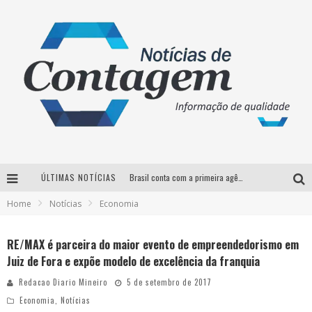
ÚLTIMAS NOTÍCIAS
Brasil conta com a primeira agência especializada exclusivamente no setor de bebidas
Home
Notícias
Economia
Thiaguinho em BH: pré-venda liberada para o show da turnê “Bem Black”
Votação para o concurso Rainha do Pedro Leopoldo Rodeio Show 2026 é liberada no G1
RE/MAX é parceira do maior evento de empreendedorismo em
Juiz de Fora e expõe modelo de excelência da franquia
Suzy Brasil desembarca em Belo Horizonte nesta quinta-feira com o espetáculo “Uma Noite Horripilante”
Redacao Diario Mineiro
5 de setembro de 2017
Economia
,
Notícias