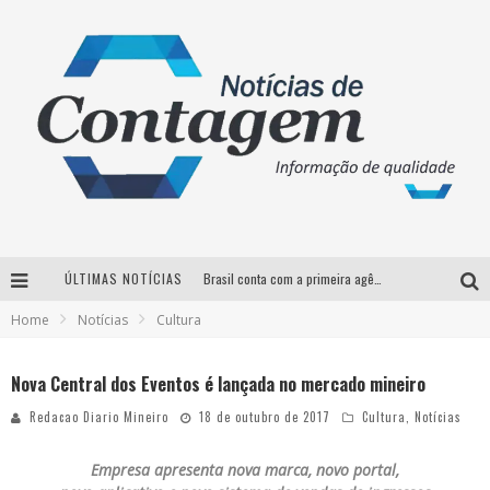
ÚLTIMAS NOTÍCIAS
Brasil conta com a primeira agência especializada exclusivamente no setor de bebidas
Home
Notícias
Cultura
Thiaguinho em BH: pré-venda liberada para o show da turnê “Bem Black”
Votação para o concurso Rainha do Pedro Leopoldo Rodeio Show 2026 é liberada no G1
Nova Central dos Eventos é lançada no mercado mineiro
Suzy Brasil desembarca em Belo Horizonte nesta quinta-feira com o espetáculo “Uma Noite Horripilante”
Redacao Diario Mineiro
18 de outubro de 2017
Cultura
,
Notícias
Empresa apresenta nova marca, novo portal,