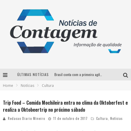
ÚLTIMAS NOTÍCIAS
Brasil conta com a primeira agência especializada exclusivamente no setor de bebidas
Home
Notícias
Cultura
Thiaguinho em BH: pré-venda liberada para o show da turnê “Bem Black”
Votação para o concurso Rainha do Pedro Leopoldo Rodeio Show 2026 é liberada no G1
Trip Food – Comida Mochileira entra no clima da Oktoberfest e
realiza a Oktobeertrip no próximo sábado
Suzy Brasil desembarca em Belo Horizonte nesta quinta-feira com o espetáculo “Uma Noite Horripilante”
Redacao Diario Mineiro
11 de outubro de 2017
Cultura
,
Notícias