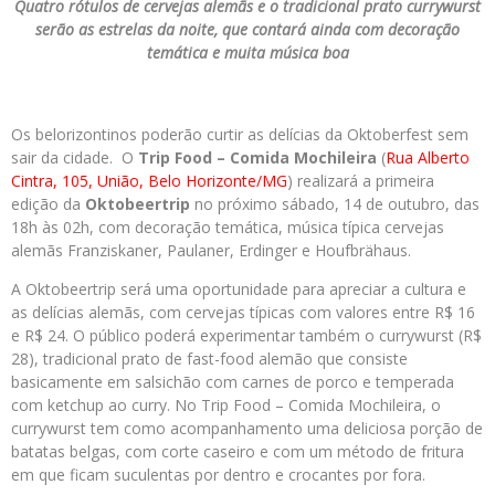
Quatro rótulos de cervejas alemãs e o tradicional prato currywurst
serão as estrelas da noite, que contará ainda com decoração
temática e muita música boa
Os belorizontinos poderão curtir as delícias da Oktoberfest sem
sair da cidade. O
Trip Food – Comida Mochileira
(
Rua Alberto
Cintra, 105, União, Belo Horizonte/MG
) realizará a primeira
edição da
Oktobeertrip
no próximo sábado, 14 de outubro, das
18h às 02h, com decoração temática, música típica cervejas
alemãs Franziskaner, Paulaner, Erdinger e Houfbrähaus.
A Oktobeertrip será uma oportunidade para apreciar a cultura e
as delícias alemãs, com cervejas típicas com valores entre R$ 16
e R$ 24. O público poderá experimentar também o currywurst (R$
28), tradicional prato de fast-food alemão que consiste
basicamente em salsichão com carnes de porco e temperada
com ketchup ao curry. No Trip Food – Comida Mochileira, o
currywurst tem como acompanhamento uma deliciosa porção de
batatas belgas, com corte caseiro e com um método de fritura
em que ficam suculentas por dentro e crocantes por fora.