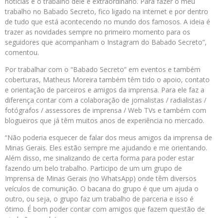
notícias e o trabalho dele é extraordinário. Para fazer o meu
trabalho no Babado Secreto, fico ligado na internet e por dentro
de tudo que está acontecendo no mundo dos famosos. A ideia é
trazer as novidades sempre no primeiro momento para os
seguidores que acompanham o Instagram do Babado Secreto”,
comentou.
Por trabalhar com o “Babado Secreto” em eventos e também
coberturas, Matheus Moreira também têm tido o apoio, contato
e orientação de parceiros e amigos da imprensa. Para ele faz a
diferença contar com a colaboração de jornalistas / radialistas /
fotógrafos / assessores de imprensa / Web TVs e também com
blogueiros que já têm muitos anos de experiência no mercado.
“Não poderia esquecer de falar dos meus amigos da imprensa de
Minas Gerais. Eles estão sempre me ajudando e me orientando.
Além disso, me sinalizando de certa forma para poder estar
fazendo um belo trabalho. Participo de um um grupo de
Imprensa de Minas Gerais (no WhatsApp) onde têm diversos
veículos de comunição. O bacana do grupo é que um ajuda o
outro, ou seja, o grupo faz um trabalho de parceria e isso é
ótimo. É bom poder contar com amigos que fazem questão de