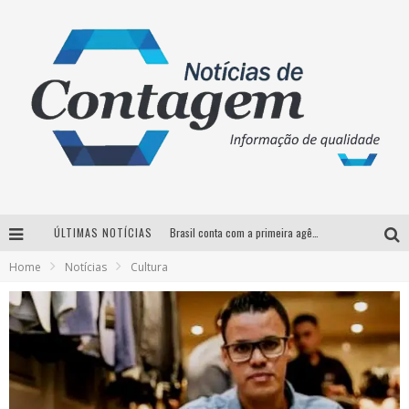
ÚLTIMAS NOTÍCIAS
Brasil conta com a primeira agência especializada exclusivamente no setor de bebidas
Home
Notícias
Cultura
Thiaguinho em BH: pré-venda liberada para o show da turnê “Bem Black”
Votação para o concurso Rainha do Pedro Leopoldo Rodeio Show 2026 é liberada no G1
Suzy Brasil desembarca em Belo Horizonte nesta quinta-feira com o espetáculo “Uma Noite Horripilante”