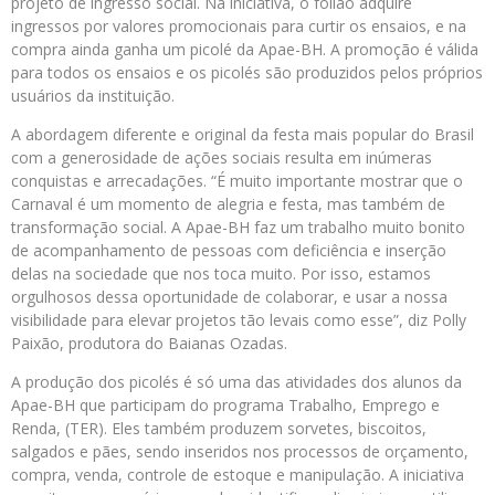
projeto de ingresso social. Na iniciativa, o folião adquire
ingressos por valores promocionais para curtir os ensaios, e na
compra ainda ganha um picolé da Apae-BH. A promoção é válida
para todos os ensaios e os picolés são produzidos pelos próprios
usuários da instituição.
A abordagem diferente e original da festa mais popular do Brasil
com a generosidade de ações sociais resulta em inúmeras
conquistas e arrecadações. “É muito importante mostrar que o
Carnaval é um momento de alegria e festa, mas também de
transformação social. A Apae-BH faz um trabalho muito bonito
de acompanhamento de pessoas com deficiência e inserção
delas na sociedade que nos toca muito. Por isso, estamos
orgulhosos dessa oportunidade de colaborar, e usar a nossa
visibilidade para elevar projetos tão levais como esse”, diz Polly
Paixão, produtora do Baianas Ozadas.
A produção dos picolés é só uma das atividades dos alunos da
Apae-BH que participam do programa Trabalho, Emprego e
Renda, (TER). Eles também produzem sorvetes, biscoitos,
salgados e pães, sendo inseridos nos processos de orçamento,
compra, venda, controle de estoque e manipulação. A iniciativa