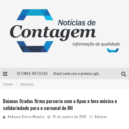
ÚLTIMAS NOTÍCIAS
Brasil conta com a primeira agência especializada exclusivamente no setor de bebidas
Home
Notícias
Thiaguinho em BH: pré-venda liberada para o show da turnê “Bem Black”
Votação para o concurso Rainha do Pedro Leopoldo Rodeio Show 2026 é liberada no G1
Baianas Ozadas firma parceria com a Apae e leva música e
solidariedade para o carnaval de BH
Suzy Brasil desembarca em Belo Horizonte nesta quinta-feira com o espetáculo “Uma Noite Horripilante”
Redacao Diario Mineiro
19 de janeiro de 2018
Notícias