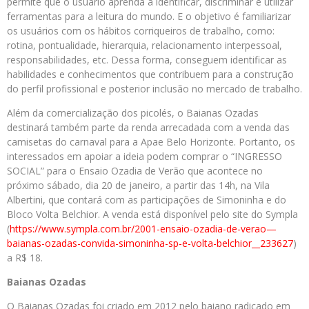
permite que o usuário aprenda a identificar, discriminar e utilizar
ferramentas para a leitura do mundo. E o objetivo é familiarizar
os usuários com os hábitos corriqueiros de trabalho, como:
rotina, pontualidade, hierarquia, relacionamento interpessoal,
responsabilidades, etc. Dessa forma, conseguem identificar as
habilidades e conhecimentos que contribuem para a construção
do perfil profissional e posterior inclusão no mercado de trabalho.
Além da comercialização dos picolés, o Baianas Ozadas
destinará também parte da renda arrecadada com a venda das
camisetas do carnaval para a Apae Belo Horizonte. Portanto, os
interessados em apoiar a ideia podem comprar o “INGRESSO
SOCIAL” para o Ensaio Ozadia de Verão que acontece no
próximo sábado, dia 20 de janeiro, a partir das 14h, na Vila
Albertini, que contará com as participações de Simoninha e do
Bloco Volta Belchior. A venda está disponível pelo site do Sympla
(
https://www.sympla.com.br/
2001-ensaio-ozadia-de-verao—
baianas-ozadas-convida-
simoninha-sp-e-volta-belchior_
_233627
)
a R$ 18.
Baianas Ozadas
O Baianas Ozadas foi criado em 2012 pelo baiano radicado em