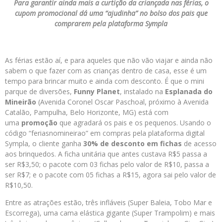
Para garantir ainda mais a curtição da criançada nas férias, o
cupom promocional dá uma “ajudinha” no bolso dos pais que
comprarem pela plataforma Sympla
As férias estão aí, e para aqueles que não vão viajar e ainda não
sabem o que fazer com as crianças dentro de casa, esse é um
tempo para brincar muito e ainda com desconto. É que o mini
parque de diversões,
Funny Planet
, instalado na
Esplanada do
Mineirão
(Avenida Coronel Oscar Paschoal, próximo à Avenida
Catalão, Pampulha, Belo Horizonte, MG) está com
uma
promoção
que agradará os pais e os pequenos. Usando o
código “feriasnomineirao” em compras pela plataforma digital
Sympla, o cliente ganha
30% de desconto em fichas
de acesso
aos brinquedos. A ficha unitária que antes custava R$5 passa a
ser R$3,50; o pacote com 03 fichas pelo valor de R$10, passa a
ser R$7; e o pacote com 05 fichas a R$15, agora sai pelo valor de
R$10,50.
Entre as atrações estão, três infláveis (Super Baleia, Tobo Mar e
Escorrega), uma cama elástica gigante (Super Trampolim) e mais