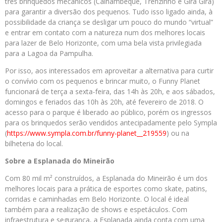
três brinquedos mecânicos (Calhambeque, Trenzinho e Gira Gira)
para garantir a diversão dos pequenos. Tudo isso ligado ainda, à
possibilidade da criança se desligar um pouco do mundo “virtual”
e entrar em contato com a natureza num dos melhores locais
para lazer de Belo Horizonte, com uma bela vista privilegiada
para a Lagoa da Pampulha.
Por isso, aos interessados em aproveitar a alternativa para curtir
o convívio com os pequenos e brincar muito, o Funny Planet
funcionará de terça a sexta-feira, das 14h às 20h, e aos sábados,
domingos e feriados das 10h às 20h, até fevereiro de 2018. O
acesso para o parque é liberado ao público, porém os ingressos
para os brinquedos serão vendidos antecipadamente pelo Sympla
(
https://www.sympla.com.br/
funny-planet__219559
) ou na
bilheteria do local.
Sobre a Esplanada do Mineirão
Com 80 mil m² construídos, a Esplanada do Mineirão é um dos
melhores locais para a prática de esportes como skate, patins,
corridas e caminhadas em Belo Horizonte. O local é ideal
também para a realização de shows e espetáculos. Com
infraestrutura e segurança, a Esplanada ainda conta com uma