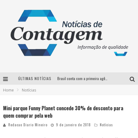
ÚLTIMAS NOTÍCIAS
Brasil conta com a primeira agência especializada exclusivamente no setor de bebidas
Home
Notícias
Thiaguinho em BH: pré-venda liberada para o show da turnê “Bem Black”
Votação para o concurso Rainha do Pedro Leopoldo Rodeio Show 2026 é liberada no G1
Mini parque Funny Planet concede 30% de desconto para
quem comprar pela web
Suzy Brasil desembarca em Belo Horizonte nesta quinta-feira com o espetáculo “Uma Noite Horripilante”
Redacao Diario Mineiro
9 de janeiro de 2018
Notícias