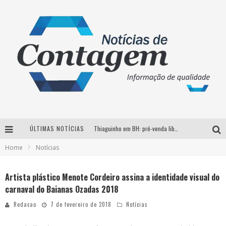
ÚLTIMAS NOTÍCIAS
Thiaguinho em BH: pré-venda liberada para o show da turnê “Bem Black”
Home
Notícias
Votação para o concurso Rainha do Pedro Leopoldo Rodeio Show 2026 é liberada no G1
Suzy Brasil desembarca em Belo Horizonte nesta quinta-feira com o espetáculo “Uma Noite Horripilante”
Artista plástico Menote Cordeiro assina a identidade visual do
carnaval do Baianas Ozadas 2018
Brasil conta com a primeira agência especializada exclusivamente no setor de bebidas
Redacao
7 de fevereiro de 2018
Notícias