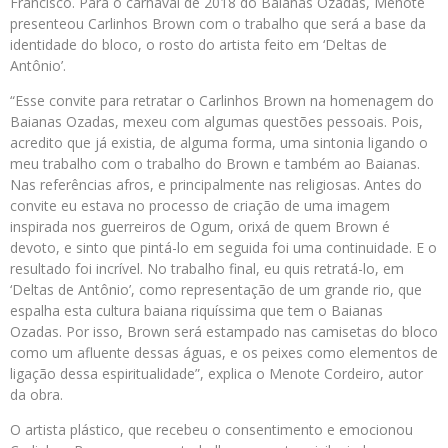
Francisco. Para o carnaval de 2018 do Baianas Ozadas, Menote
presenteou Carlinhos Brown com o trabalho que será a base da
identidade do bloco, o rosto do artista feito em ‘Deltas de
Antônio’.
“Esse convite para retratar o Carlinhos Brown na homenagem do
Baianas Ozadas, mexeu com algumas questões pessoais. Pois,
acredito que já existia, de alguma forma, uma sintonia ligando o
meu trabalho com o trabalho do Brown e também ao Baianas.
Nas referências afros, e principalmente nas religiosas. Antes do
convite eu estava no processo de criação de uma imagem
inspirada nos guerreiros de Ogum, orixá de quem Brown é
devoto, e sinto que pintá-lo em seguida foi uma continuidade. E o
resultado foi incrível. No trabalho final, eu quis retratá-lo, em
‘Deltas de Antônio’, como representação de um grande rio, que
espalha esta cultura baiana riquíssima que tem o Baianas
Ozadas. Por isso, Brown será estampado nas camisetas do bloco
como um afluente dessas águas, e os peixes como elementos de
ligação dessa espiritualidade”, explica o Menote Cordeiro, autor
da obra.
O artista plástico, que recebeu o consentimento e emocionou