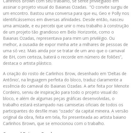
Carlinhos Brown com seu trabalho, se sente privilegiado em
assinar o projeto visual do Baianas Ozadas. “O convite surgiu de
um encontro. Bastou uma conversa para que eu, Geo e Polly nos
identificássemos em diversas afinidades. Desde então, nasceu
uma amizade, e eu percebi que unir o meu trabalho à construção
de um projeto tão grandioso em Belo Horizonte, como o
Baianas Ozadas, representava para mim um privilégio. Ou
melhor, a ousadia de expor minha arte a milhares de pessoas de
uma só vez. Mais ainda por se tratar de um ano que o carnaval
de BH, com certeza, baterá o recorde em número de foliões”,
destaca o artista plástico.
A criação do rosto de Carlinhos Brow, desenhado em ‘Deltas de
Antônio’, na linguagem perfeita do bloco, traduz claramente a
essência do carnaval do Baianas Ozadas. A arte feita por Menote
Cordeiro, serviu de inspiração para todo o projeto visual do
bloco, e além de algumas peças gráficas desenvolvidas, o
trabalho estará estampado nas camisetas oficiais de todos os
participantes do desfile mais “ozado” da capital mineira. A versão
original da obra, feita em tela, foi presenteada ao artista baiano
Carlinhos Brown, que se emocionou com o trabalho.