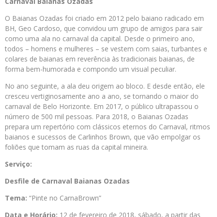
Carnaval Baianas Ozadas
O Baianas Ozadas foi criado em 2012 pelo baiano radicado em
BH, Geo Cardoso, que convidou um grupo de amigos para sair
como uma ala no carnaval da capital. Desde o primeiro ano,
todos – homens e mulheres – se vestem com saias, turbantes e
colares de baianas em reverência às tradicionais baianas, de
forma bem-humorada e compondo um visual peculiar.
No ano seguinte, a ala deu origem ao bloco. E desde então, ele
cresceu vertiginosamente ano a ano, se tornando o maior do
carnaval de Belo Horizonte. Em 2017, o público ultrapassou o
número de 500 mil pessoas. Para 2018, o Baianas Ozadas
prepara um repertório com clássicos eternos do Carnaval, ritmos
baianos e sucessos de Carlinhos Brown, que vão empolgar os
foliões que tomam as ruas da capital mineira.
Serviço:
Desfile de Carnaval Baianas Ozadas
Tema:
“Pinte no CarnaBrown”
Data e Horário:
12 de fevereiro de 2018, sábado, a partir das