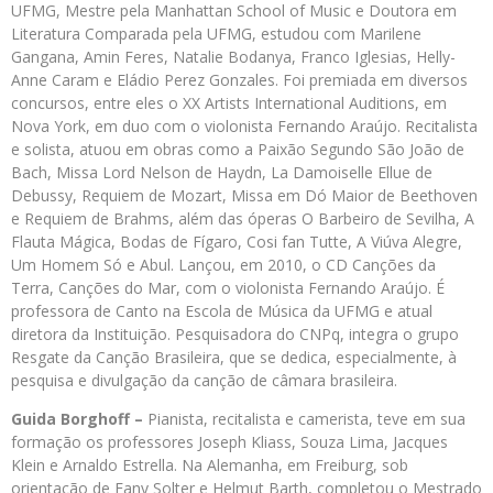
UFMG, Mestre pela Manhattan School of Music e Doutora em
Literatura Comparada pela UFMG, estudou com Marilene
Gangana, Amin Feres, Natalie Bodanya, Franco Iglesias, Helly-
Anne Caram e Eládio Perez Gonzales. Foi premiada em diversos
concursos, entre eles o XX Artists International Auditions, em
Nova York, em duo com o violonista Fernando Araújo. Recitalista
e solista, atuou em obras como a Paixão Segundo São João de
Bach, Missa Lord Nelson de Haydn, La Damoiselle Ellue de
Debussy, Requiem de Mozart, Missa em Dó Maior de Beethoven
e Requiem de Brahms, além das óperas O Barbeiro de Sevilha, A
Flauta Mágica, Bodas de Fígaro, Cosi fan Tutte, A Viúva Alegre,
Um Homem Só e Abul. Lançou, em 2010, o CD Canções da
Terra, Canções do Mar, com o violonista Fernando Araújo. É
professora de Canto na Escola de Música da UFMG e atual
diretora da Instituição. Pesquisadora do CNPq, integra o grupo
Resgate da Canção Brasileira, que se dedica, especialmente, à
pesquisa e divulgação da canção de câmara brasileira.
Guida Borghoff –
Pianista, recitalista e camerista, teve em sua
formação os professores Joseph Kliass, Souza Lima, Jacques
Klein e Arnaldo Estrella. Na Alemanha, em Freiburg, sob
orientação de Fany Solter e Helmut Barth, completou o Mestrado