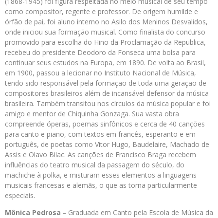
(1868-1945) foi figura respeitada no meio musical de seu tempo
como compositor, regente e professor. De origem humilde e
órfão de pai, foi aluno interno no Asilo dos Meninos Desvalidos,
onde iniciou sua formação musical. Como finalista do concurso
promovido para escolha do Hino da Proclamação da Republica,
recebeu do presidente Deodoro da Fonseca uma bolsa para
continuar seus estudos na Europa, em 1890. De volta ao Brasil,
em 1900, passou a lecionar no Instituto Nacional de Música,
tendo sido responsável pela formação de toda uma geração de
compositores brasileiros além de incansável defensor da música
brasileira. Também transitou nos círculos da música popular e foi
amigo e mentor de Chiquinha Gonzaga. Sua vasta obra
compreende óperas, poemas sinfônicos e cerca de 40 canções
para canto e piano, com textos em francês, esperanto e em
português, de poetas como Vitor Hugo, Baudelaire, Machado de
Assis e Olavo Bilac. As canções de Francisco Braga recebem
influências do teatro musical da passagem do século, do
machiche à polka, e misturam esses elementos a linguagens
musicais francesas e alemãs, o que as torna particularmente
especiais.
Mônica Pedrosa
–
Graduada em Canto pela Escola de Música da