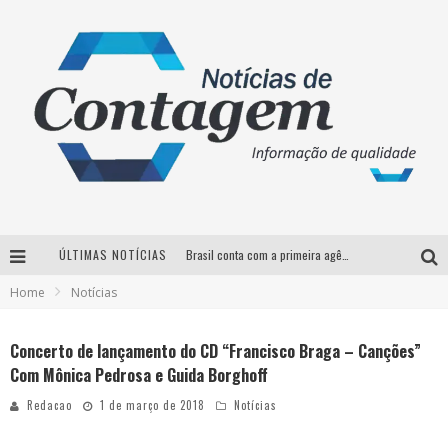
Brasil conta com a primeira agência especializada exclusivamente no setor de bebidas
ÚLTIMAS NOTÍCIAS
Home
Notícias
Thiaguinho em BH: pré-venda liberada para o show da turnê “Bem Black”
Votação para o concurso Rainha do Pedro Leopoldo Rodeio Show 2026 é liberada no G1
Concerto de lançamento do CD “Francisco Braga – Canções”
Com Mônica Pedrosa e Guida Borghoff
Suzy Brasil desembarca em Belo Horizonte nesta quinta-feira com o espetáculo “Uma Noite Horripilante”
Redacao
1 de março de 2018
Notícias