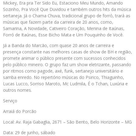
Mickey, Era pra Ter Sido Eu, Estaciono Meu Mundo, Amando
Sozinho, Pra Você Que Duvidou e também outros hits da música
sertaneja. Já o Chama Chuva, tradicional grupo de forró, trará as
músicas que fazem parte da carreira de 20 anos, como,
Samarina, A Novidade, Cativeiro Coração, Menina de Itaúnas,
Forró de Itaúnas, Esse Bicho Mata e Um Pouquinho de Você.
Já a Banda do Marcão, com quase 20 anos de carreira e
presença constante nas melhores casas de show de BH e região,
promete animar o público presente com sucessos conhecidos
pelo público mineiro. O grupo faz um show eletrizante, passando
por ritmos como pagode, axé, funk, sertanejo universitário e
samba enredo. No repertório músicas do Psirico, Thiaguinho,
Lucas Lucco, Sorriso Maroto, Mc Ludmila, É o Tchan, Luxúria e
outros nomes.
Serviço
Arraiá do Porcão
Local: Av. Raja Gabaglia, 2671 – São Bento, Belo Horizonte – MG
Data: 29 de junho, sábado