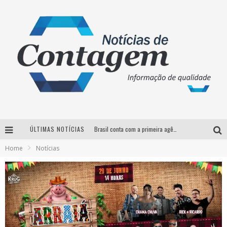
ÚLTIMAS NOTÍCIAS
Brasil conta com a primeira agência especializada exclusivamente no setor de bebidas
Home
Notícias
Thiaguinho em BH: pré-venda liberada para o show da turnê “Bem Black”
Votação para o concurso Rainha do Pedro Leopoldo Rodeio Show 2026 é liberada no G1
Suzy Brasil desembarca em Belo Horizonte nesta quinta-feira com o espetáculo “Uma Noite Horripilante”