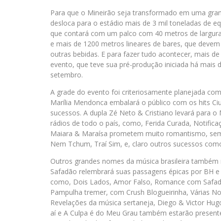
Para que o Mineirão seja transformado em uma gran
desloca para o estádio mais de 3 mil toneladas de eq
que contará com um palco com 40 metros de largura p
e mais de 1200 metros lineares de bares, que devem di
outras bebidas. E para fazer tudo acontecer, mais de
evento, que teve sua pré-produção iniciada há mais
setembro.
A grade do evento foi criteriosamente planejada com
Marília Mendonca embalará o público com os hits Ci
sucessos. A dupla Zé Neto & Cristiano levará para o
rádios de todo o país, como, Ferida Curada, Notifica
Maiara & Maraísa prometem muito romantismo, sem 
Nem Tchum, Traí Sim, e, claro outros sucessos co
Outros grandes nomes da música brasileira também 
Safadão relembrará suas passagens épicas por BH e 
como, Dois Lados, Amor Falso, Romance com Safadez
Pampulha tremer, com Crush Blogueirinha, Várias Nov
Revelações da música sertaneja, Diego & Victor Hug
aí e A Culpa é do Meu Grau também estarão presentes