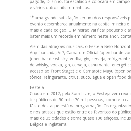
pagode, Dilsinho, foi escalado e colocará em camp
e vários outros hits românticos.
“É uma grande satisfação ser um dos responsáveis po
evento desembarca anualmente na capital mineira e
mais a cada edição. O Mineirão vai ficar pequeno dian
bater mais um recorde em número neste ano”, conta
Além das atrações musicais, o Festeja Belo Horizonte 
Arquibancada, VIP, Camarote Oficial (open bar de vodk
(open bar de whisky, vodka, gin, cerveja, refrigerant
de whisky, vodka, gin, cerveja, espumante, energético
acesso ao Front Stage) e o Camarote Mayu (open bar 
tônica, refrigerante, citrus, suco, água e open food 
Festeja
Criado em 2012, pela Som Livre, o Festeja vem reun
ter públicos de 50 mil e 70 mil pessoas, como é o ca
fãs, o destaque está na programação. Os organizad
e nos artistas que estão entre os favoritos do públic
mais de 35 cidades e soma quase 100 edições, inclus
Bélgica e Inglaterra.