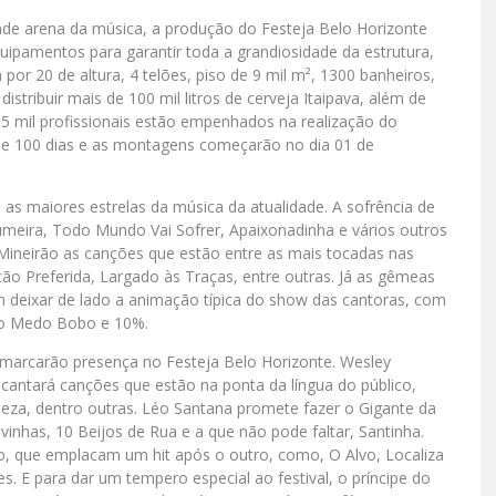
de arena da música, a produção do Festeja Belo Horizonte
uipamentos para garantir toda a grandiosidade da estrutura,
or 20 de altura, 4 telões, piso de 9 mil m², 1300 banheiros,
stribuir mais de 100 mil litros de cerveja Itaipava, além de
 5 mil profissionais estão empenhados na realização do
 de 100 dias e as montagens começarão no dia 01 de
 as maiores estrelas da música da atualidade. A sofrência de
umeira, Todo Mundo Vai Sofrer, Apaixonadinha e vários outros
 Mineirão as canções que estão entre as mais tocadas nas
ção Preferida, Largado às Traças, entre outras. Já as gêmeas
deixar de lado a animação típica do show das cantoras, com
mo Medo Bobo e 10%.
marcarão presença no Festeja Belo Horizonte. Wesley
cantará canções que estão na ponta da língua do público,
a, dentro outras. Léo Santana promete fazer o Gigante da
inhas, 10 Beijos de Rua e a que não pode faltar, Santinha.
o, que emplacam um hit após o outro, como, O Alvo, Localiza
. E para dar um tempero especial ao festival, o príncipe do