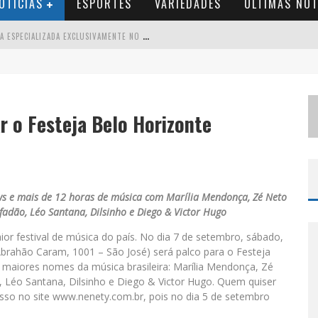
OTÍCIAS
ESPORTES
VARIEDADES
ÚLTIMAS NOT
B
RASIL CONTA COM A PRIMEIRA AGÊNCIA ESPECIALIZADA EXCLUSIVAMENTE NO SETOR DE BEBIDAS
T
HIAGUINHO EM BH: PRÉ-VENDA LIBERADA PARA O SHOW DA TURNÊ “BEM BLACK”
V
OTAÇÃO PARA O CONCURSO RAINHA DO PEDRO LEOPOLDO RODEIO SHOW 2026 É LIBERADA NO G1
r o Festeja Belo Horizonte
S
UZY BRASIL DESEMBARCA EM BELO HORIZONTE NESTA QUINTA-FEIRA COM O ESPETÁCULO “UMA NOITE HORRIPILANTE”
ows e mais de 12 horas de música com Marília Mendonça, Zé Neto
fadão, Léo Santana, Dilsinho e Diego & Victor Hugo
ior festival de música do país. No dia 7 de setembro, sábado,
 Abrahão Caram, 1001 – São José) será palco para o Festeja
s maiores nomes da música brasileira: Marília Mendonça, Zé
, Léo Santana, Dilsinho e Diego & Victor Hugo. Quem quiser
resso no site www.nenety.com.br, pois no dia 5 de setembro