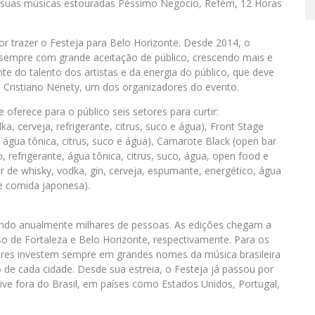
o suas músicas estouradas Péssimo Negócio, Refém, 12 Horas
r trazer o Festeja para Belo Horizonte. Desde 2014, o
 sempre com grande aceitação de público, crescendo mais e
te do talento dos artistas e da energia do público, que deve
 Cristiano Nenety, um dos organizadores do evento.
oferece para o público seis setores para curtir:
a, cerveja, refrigerante, citrus, suco e água), Front Stage
e, água tônica, citrus, suco e água), Camarote Black (open bar
, refrigerante, água tônica, citrus, suco, água, open food e
de whisky, vodka, gin, cerveja, espumante, energético, água
de comida japonesa).
indo anualmente milhares de pessoas. As edições chegam a
so de Fortaleza e Belo Horizonte, respectivamente. Para os
ores investem sempre em grandes nomes da música brasileira
o de cada cidade. Desde sua estreia, o Festeja já passou por
ive fora do Brasil, em países como Estados Unidos, Portugal,