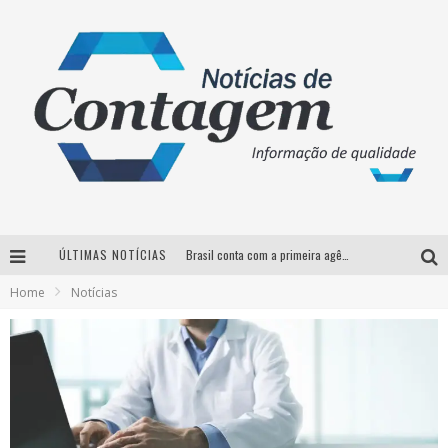
ÚLTIMAS NOTÍCIAS
Brasil conta com a primeira agência especializada exclusivamente no setor de bebidas
Home
Notícias
Thiaguinho em BH: pré-venda liberada para o show da turnê “Bem Black”
Votação para o concurso Rainha do Pedro Leopoldo Rodeio Show 2026 é liberada no G1
Suzy Brasil desembarca em Belo Horizonte nesta quinta-feira com o espetáculo “Uma Noite Horripilante”