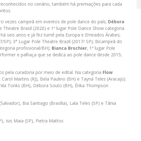
 reconhecidos no cenário, também há premiações para cada
ritos.
tro vezes campeã em eventos de pole dance do país;
Débora
 Theatre Brasil (2020) e 1º lugar Pole Dance Show categoria
e há seis anos e já fez turnê pela Europa e Emirados Árabes;
7/SP); 3° Lugar Pole Theatre Brazil (2017/ SP); Bicampeã do
egoria profissional/BH);
Bianca Brochier
, 1º lugar Pole
performer e palhaça que se dedica ao pole dance desde 2015;
os pela curadoria por meio de edital. Na categoria
Flow
Carol Martins (RJ), Bela Paulino (BH) e Tayná Teles (Aracajú).
 Camila Tonks (BH), Débora Souto (BH), Érika Thompson
(Salvador), Bia Santiago (Brasília), Lala Teles (SP) e Tânia
, Isis Maia (SP), Pietra Mattos