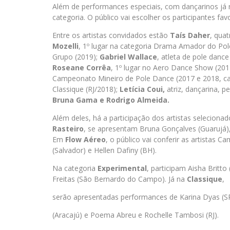
Além de performances especiais, com dançarinos já
categoria. O público vai escolher os participantes favo
Entre os artistas convidados estão
Taís Daher
, qua
Mozelli
, 1º lugar na categoria Drama Amador do Pole
Grupo (2019);
Gabriel Wallace
, atleta de pole danc
Roseane Corrêa
, 1º lugar no Aero Dance Show (201
Campeonato Mineiro de Pole Dance (2017 e 2018, cat
Classique (RJ/2018);
Letícia Coui,
atriz, dançarina, 
Bruna Gama e Rodrigo Almeida.
Além deles, há a participação dos artistas selecionad
Rasteiro
, se apresentam Bruna Gonçalves (Guarujá), 
Em
Flow Aéreo
, o público vai conferir as artistas
(Salvador) e Hellen Dafiny (BH).
Na categoria
Experimental
, participam Aisha Britto 
Freitas (São Bernardo do Campo). Já na
Classique
,
serão apresentadas performances de Karina Dyas (SP)
(Aracajú) e Poema Abreu e Rochelle Tambosi (RJ).