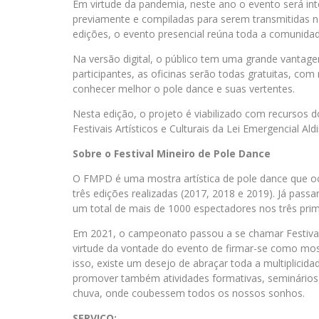
Em virtude da pandemia, neste ano o evento será in
previamente e compiladas para serem transmitidas na
edições, o evento presencial reúna toda a comunida
Na versão digital, o público tem uma grande vantage
participantes, as oficinas serão todas gratuitas, co
conhecer melhor o pole dance e suas vertentes.
Nesta edição, o projeto é viabilizado com recursos 
Festivais Artísticos e Culturais da Lei Emergencial Aldi
Sobre o Festival Mineiro de Pole Dance
O FMPD é uma mostra artística de pole dance que o
três edições realizadas (2017, 2018 e 2019). Já pass
um total de mais de 1000 espectadores nos três prim
Em 2021, o campeonato passou a se chamar Festiva
virtude da vontade do evento de firmar-se como most
isso, existe um desejo de abraçar toda a multiplicid
promover também atividades formativas, seminários
chuva, onde coubessem todos os nossos sonhos.
SERVIÇO: