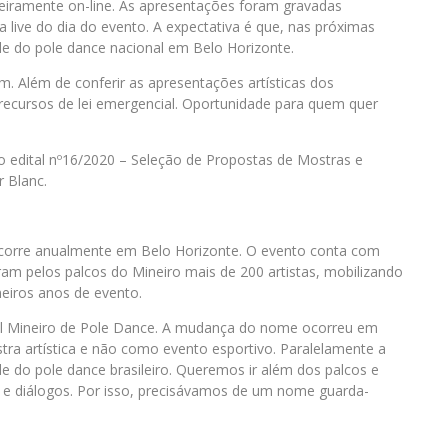
teiramente on-line. As apresentações foram gravadas
 live do dia do evento. A expectativa é que, nas próximas
de do pole dance nacional em Belo Horizonte.
m. Além de conferir as apresentações artísticas dos
m recursos de lei emergencial. Oportunidade para quem quer
do edital nº16/2020 – Seleção de Propostas de Mostras e
r Blanc.
corre anualmente em Belo Horizonte. O evento conta com
aram pelos palcos do Mineiro mais de 200 artistas, mobilizando
eiros anos de evento.
l Mineiro de Pole Dance. A mudança do nome ocorreu em
ra artística e não como evento esportivo. Paralelamente a
ade do pole dance brasileiro. Queremos ir além dos palcos e
 e diálogos. Por isso, precisávamos de um nome guarda-