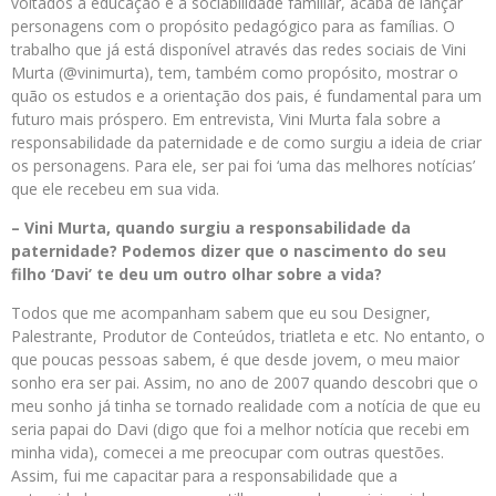
voltados a educação e a sociabilidade familiar, acaba de lançar
personagens com o propósito pedagógico para as famílias. O
trabalho que já está disponível através das redes sociais de Vini
Murta (@vinimurta), tem, também como propósito, mostrar o
quão os estudos e a orientação dos pais, é fundamental para um
futuro mais próspero. Em entrevista, Vini Murta fala sobre a
responsabilidade da paternidade e de como surgiu a ideia de criar
os personagens. Para ele, ser pai foi ‘uma das melhores notícias’
que ele recebeu em sua vida.
– Vini Murta, quando surgiu a responsabilidade da
paternidade? Podemos dizer que o nascimento do seu
filho ‘Davi’ te deu um outro olhar sobre a vida?
Todos que me acompanham sabem que eu sou Designer,
Palestrante, Produtor de Conteúdos, triatleta e etc. No entanto, o
que poucas pessoas sabem, é que desde jovem, o meu maior
sonho era ser pai. Assim, no ano de 2007 quando descobri que o
meu sonho já tinha se tornado realidade com a notícia de que eu
seria papai do Davi (digo que foi a melhor notícia que recebi em
minha vida), comecei a me preocupar com outras questões.
Assim, fui me capacitar para a responsabilidade que a