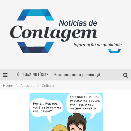
ÚLTIMAS NOTÍCIAS
Brasil conta com a primeira agência especializada exclusivamente no setor de bebidas
Home
Notícias
Cultura
Thiaguinho em BH: pré-venda liberada para o show da turnê “Bem Black”
Votação para o concurso Rainha do Pedro Leopoldo Rodeio Show 2026 é liberada no G1
Suzy Brasil desembarca em Belo Horizonte nesta quinta-feira com o espetáculo “Uma Noite Horripilante”