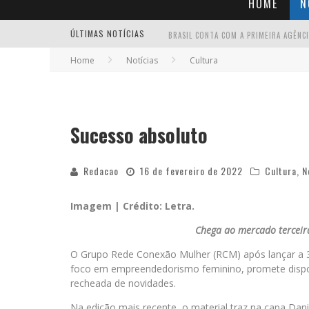
HOME
N
ÚLTIMAS NOTÍCIAS
Home
Notícias
Cultura
Sucesso absoluto
Redacao
16 de fevereiro de 2022
Cultura
,
N
Imagem | Crédito: Letra.
Chega ao mercado terceir
O Grupo Rede Conexão Mulher (RCM) após lançar a 3ª
foco em empreendedorismo feminino, promete disponi
recheada de novidades.
Na edição mais recente, o material traz na capa Dan