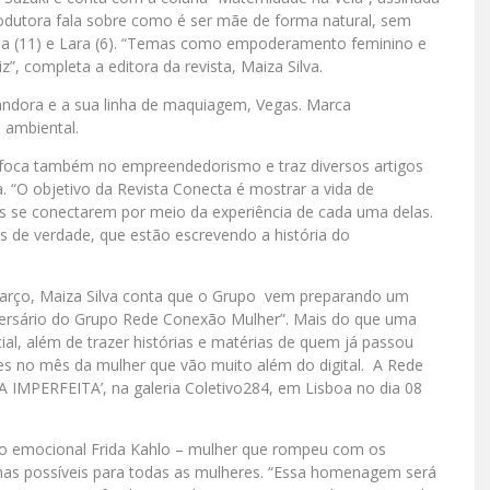
odutora fala sobre como é ser mãe de forma natural, sem
Alicia (11) e Lara (6). “Temas como empoderamento feminino e
”, completa a editora da revista, Maiza Silva.
andora e a sua linha de maquiagem, Vegas. Marca
e ambiental.
, foca também no empreendedorismo e traz diversos artigos
 “O objetivo da Revista Conecta é mostrar a vida de
 se conectarem por meio da experiência de cada uma delas.
s de verdade, que estão escrevendo a história do
 Março, Maiza Silva conta que o Grupo vem preparando um
versário do Grupo Rede Conexão Mulher”. Mais do que uma
ial, além de trazer histórias e matérias de quem já passou
ões no mês da mulher que vão muito além do digital. A Rede
‘A IMPERFEITA’, na galeria Coletivo284, em Lisboa no dia 08
o emocional Frida Kahlo – mulher que rompeu com os
has possíveis para todas as mulheres. “Essa homenagem será