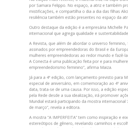
por Samara Felippo. No espaço, a atriz e também pr
mistificações, e compartilha o dia a dia das filhas 
resiliência também estão presentes no espaço da atriz
Outro destaque da edição é a empresária Michelle P
internacional que agrega qualidade e sustentabilidad
A Revista, que além de abordar o universo feminino
assinados por empreendedoras do Brasil e da Europa.
mulheres empreendedoras ao redor mundo e fazê-las
A Conecta é uma publicação feita por e para mulhere
empreendedorismo feminino”, afirma Maiza.
Já para a 4ª edição, com lançamento previsto para
especial de aniversário, em comemoração ao 4º ani
data, trata-se de uma causa. Por isso, a edição espec
pela Rede desde a sua idealização, irá promover aç
Mundial estará participando da mostra internacional 
de março”, revela a editora.
A mostra “A IMPERFEITA” tem como inspiração e eix
estereótipos de gênero, revelando caminhos e escol