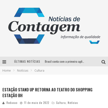
ÚLTIMAS NOTÍCIAS
Brasil conta com a primeira agência especializada exclusivamente no setor de bebidas
Home
Notícias
Cultura
Thiaguinho em BH: pré-venda liberada para o show da turnê “Bem Black”
Votação para o concurso Rainha do Pedro Leopoldo Rodeio Show 2026 é liberada no G1
ESTAÇÃO STAND UP RETORNA AO TEATRO DO SHOPPING
Suzy Brasil desembarca em Belo Horizonte nesta quinta-feira com o espetáculo “Uma Noite Horripilante”
ESTAÇÃO BH
Redacao
11 de maio de 2022
Cultura
,
Notícias