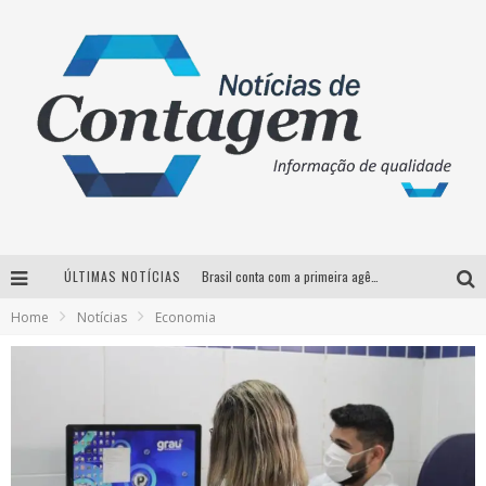
ÚLTIMAS NOTÍCIAS
Brasil conta com a primeira agência especializada exclusivamente no setor de bebidas
Home
Notícias
Economia
Thiaguinho em BH: pré-venda liberada para o show da turnê “Bem Black”
Votação para o concurso Rainha do Pedro Leopoldo Rodeio Show 2026 é liberada no G1
Suzy Brasil desembarca em Belo Horizonte nesta quinta-feira com o espetáculo “Uma Noite Horripilante”