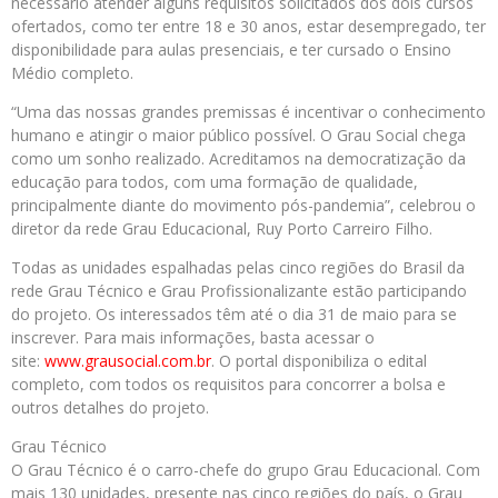
necessário atender alguns requisitos solicitados dos dois cursos
ofertados, como ter entre 18 e 30 anos, estar desempregado, ter
disponibilidade para aulas presenciais, e ter cursado o Ensino
Médio completo.
“Uma das nossas grandes premissas é incentivar o conhecimento
humano e atingir o maior público possível. O Grau Social chega
como um sonho realizado. Acreditamos na democratização da
educação para todos, com uma formação de qualidade,
principalmente diante do movimento pós-pandemia”, celebrou o
diretor da rede Grau Educacional, Ruy Porto Carreiro Filho.
Todas as unidades espalhadas pelas cinco regiões do Brasil da
rede Grau Técnico e Grau Profissionalizante estão participando
do projeto. Os interessados têm até o dia 31 de maio para se
inscrever. Para mais informações, basta acessar o
site:
www.grausocial.com.br
. O portal disponibiliza o edital
completo, com todos os requisitos para concorrer a bolsa e
outros detalhes do projeto.
Grau Técnico
O Grau Técnico é o carro-chefe do grupo Grau Educacional. Com
mais 130 unidades, presente nas cinco regiões do país, o Grau