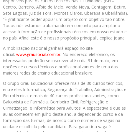
disponíveis para os cursos técnicos nas 11 unidades (BH –
Centro, Barreiro, Alípio de Melo, Venda Nova, Contagem, Betim,
Sete Lagoas, Juiz de Fora, Montes Claros, Uberaba e Uberlândia).
“É gratificante poder apoiar um projeto com objetivo tão nobre.
Todos nós estamos trabalhando em conjunto para ampliar o
acesso à formação de profissionais técnicos em nosso estado e
no país. Afinal este é o nosso propósito principal”, explica Joana.
A mobilização nacional ganhará espaço no site
oficial:
www.grausocial.com.br
. No endereço eletrônico, os
interessados poderão se inscrever até o dia 31 de maio, em
opções de cursos técnicos e profissionalizantes de uma das
maiores redes de ensino educacional brasileiro.
O Grupo Grau Educacional oferece mais de 30 cursos técnicos,
entre eles Informática, Segurança do Trabalho, Administração, e
Eletrotécnica, e mais de 40 cursos profissionalizantes, como
Balconista de Farmácia, Bombeiro Civil, Refrigeração e
Climatização, e Informática para Adultos. A expectativa é que as
aulas comecem em julho deste ano, a depender do curso e da
formação das turmas, de acordo com o número de vagas na
unidade escolhida pelo candidato. Para garantir a vaga é