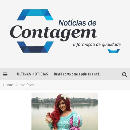
Brasil conta com a primeira agência especializada exclusivamente no setor de bebidas
ÚLTIMAS NOTÍCIAS
Thiaguinho em BH: pré-venda liberada para o show da turnê “Bem Black”
Home
Notícias
Votação para o concurso Rainha do Pedro Leopoldo Rodeio Show 2026 é liberada no G1
Suzy Brasil desembarca em Belo Horizonte nesta quinta-feira com o espetáculo “Uma Noite Horripilante”