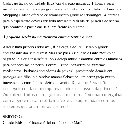
Cada espetáculo do Cidade Kids tem duração média de 1 hora, e para
incentivar ainda mais a programação cultural super divertida em família, o
Shopping Cidade oferece estacionamento grátis aos domingos. A entrada
para o espetáculo deverá ser feita mediante retirada de pulseira de acesso,
que acontece a partir das 10h, em frente ao cinema.
A pequena sereia numa aventura entre a terra e o mar
Ariel é uma princesa adorável, filha caçula do Rei Tritão o grande
comandante dos sete mares! Mas isso para Ariel não é tanto motivo de
orgulho, ela está insatisfeita, pois deseja muito caminhar entre os humanos
para conhecê-los de perto. Porém, Tritão, considera os humanos
verdadeiros “bárbaros comedores de peixes”, preocupado demais em
proteger sua filha, ele resolve manter Sebastião, um caranguejo muito
interessante como fiel escudeiro da sereia.. S
erá que Sebastião
conseguirá de fato acompanhar todos os passos da princesa?
Quer dizer, todos os mergulhos em alto mar? Venham mergulhar
com a gente nesta história incrível e se surpreendam com os
mistérios que unem terras e mares!
SERVIÇO:
Cidade Kids – “Princesa Ariel no Fundo do Mar”