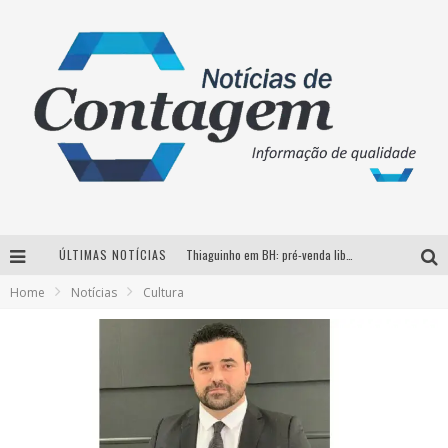
ÚLTIMAS NOTÍCIAS
Thiaguinho em BH: pré-venda liberada para o show da turnê “Bem Black”
Home
Notícias
Cultura
Votação para o concurso Rainha do Pedro Leopoldo Rodeio Show 2026 é liberada no G1
Suzy Brasil desembarca em Belo Horizonte nesta quinta-feira com o espetáculo “Uma Noite Horripilante”
Brasil conta com a primeira agência especializada exclusivamente no setor de bebidas