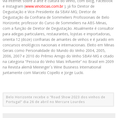
via internet sobre a arte e cultura do vinho, com Blog, Facebook
e Instagram (
www.vinoticias.com.br
); já foi Diretor de
Degustação e Vice-Presidente da SBAV-MG; Diretor de
Degustação da Confraria de Sommeliers Profissionais de Belo
Horizonte; professor do Curso de Sommeliers na ABS-Minas,
com a função de Diretor de Degustação. Atualmente é consultor
para adegas particulares, restaurantes, lojistas e importadoras,
orienta 12 (doze) confrarias de amantes de vinhos e é jurado em
concursos enológicos nacionais e internacionais. Eleito em Minas
Gerais como Personalidade do Mundo do Vinho 2004, 2005,
2006, 2007 e 2010 do Prêmio Amigo do Vinho SBAV-MG e citado
na categoria “Pessoa do Vinho Mais Influente” no Brasil em 2009
na Revista alemã Meininger´s Wine Business International
juntamente com Marcelo Copello e Jorge Lucki.
Belo Horizonte recebe o “Road Show 2023 dos vinhos de
Portugal” dia 26 de abril no Mercure Lourdes