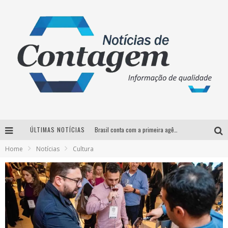
ÚLTIMAS NOTÍCIAS
Brasil conta com a primeira agência especializada exclusivamente no setor de bebidas
Home
Notícias
Cultura
Thiaguinho em BH: pré-venda liberada para o show da turnê “Bem Black”
Votação para o concurso Rainha do Pedro Leopoldo Rodeio Show 2026 é liberada no G1
Suzy Brasil desembarca em Belo Horizonte nesta quinta-feira com o espetáculo “Uma Noite Horripilante”