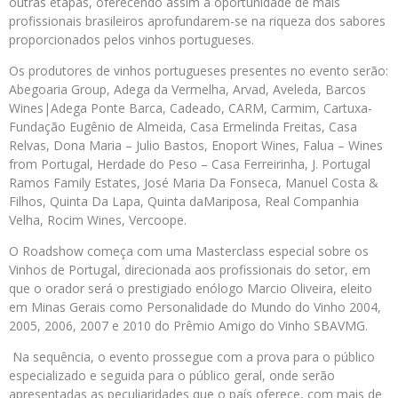
outras etapas, oferecendo assim a oportunidade de mais
profissionais brasileiros aprofundarem-se na riqueza dos sabores
proporcionados pelos vinhos portugueses.
Os produtores de vinhos portugueses presentes no evento serão:
Abegoaria Group, Adega da Vermelha, Arvad, Aveleda, Barcos
Wines|Adega Ponte Barca, Cadeado, CARM, Carmim, Cartuxa-
Fundação Eugênio de Almeida, Casa Ermelinda Freitas, Casa
Relvas, Dona Maria – Julio Bastos, Enoport Wines, Falua – Wines
from Portugal, Herdade do Peso – Casa Ferreirinha, J. Portugal
Ramos Family Estates, José Maria Da Fonseca, Manuel Costa &
Filhos, Quinta Da Lapa, Quinta daMariposa, Real Companhia
Velha, Rocim Wines, Vercoope.
O Roadshow começa com uma Masterclass especial sobre os
Vinhos de Portugal, direcionada aos profissionais do setor, em
que o orador será o prestigiado enólogo Marcio Oliveira, eleito
em Minas Gerais como Personalidade do Mundo do Vinho 2004,
2005, 2006, 2007 e 2010 do Prêmio Amigo do Vinho SBAVMG.
Na sequência, o evento prossegue com a prova para o público
especializado e seguida para o público geral, onde serão
apresentadas as peculiaridades que o país oferece, com mais de