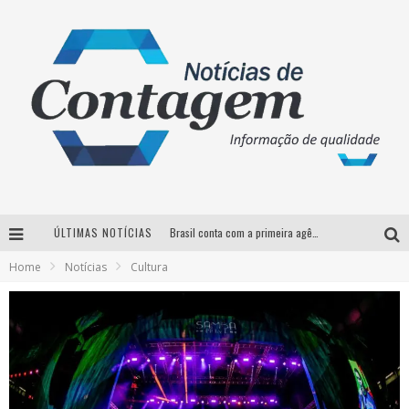
ÚLTIMAS NOTÍCIAS
Brasil conta com a primeira agência especializada exclusivamente no setor de bebidas
Home
Notícias
Cultura
Thiaguinho em BH: pré-venda liberada para o show da turnê “Bem Black”
Votação para o concurso Rainha do Pedro Leopoldo Rodeio Show 2026 é liberada no G1
Suzy Brasil desembarca em Belo Horizonte nesta quinta-feira com o espetáculo “Uma Noite Horripilante”