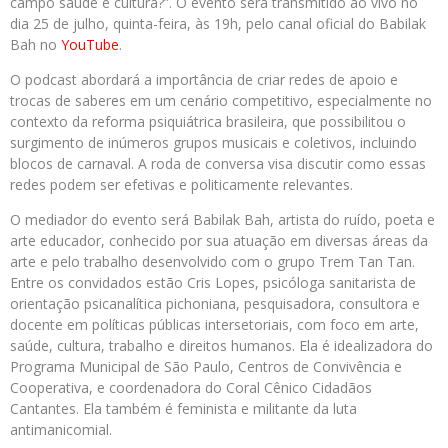
campo saúde e cultura?”. O evento será transmitido ao vivo no
dia 25 de julho, quinta-feira, às 19h, pelo canal oficial do Babilak
Bah no
YouTube
.
O podcast abordará a importância de criar redes de apoio e
trocas de saberes em um cenário competitivo, especialmente no
contexto da reforma psiquiátrica brasileira, que possibilitou o
surgimento de inúmeros grupos musicais e coletivos, incluindo
blocos de carnaval. A roda de conversa visa discutir como essas
redes podem ser efetivas e politicamente relevantes.
O mediador do evento será Babilak Bah, artista do ruído, poeta e
arte educador, conhecido por sua atuação em diversas áreas da
arte e pelo trabalho desenvolvido com o grupo Trem Tan Tan.
Entre os convidados estão Cris Lopes, psicóloga sanitarista de
orientação psicanalítica pichoniana, pesquisadora, consultora e
docente em políticas públicas intersetoriais, com foco em arte,
saúde, cultura, trabalho e direitos humanos. Ela é idealizadora do
Programa Municipal de São Paulo, Centros de Convivência e
Cooperativa, e coordenadora do Coral Cênico Cidadãos
Cantantes. Ela também é feminista e militante da luta
antimanicomial.