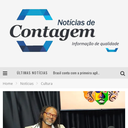
ÚLTIMAS NOTÍCIAS
Brasil conta com a primeira agência especializada exclusivamente no setor de bebidas
Home
Notícias
Cultura
Thiaguinho em BH: pré-venda liberada para o show da turnê “Bem Black”
Votação para o concurso Rainha do Pedro Leopoldo Rodeio Show 2026 é liberada no G1
Suzy Brasil desembarca em Belo Horizonte nesta quinta-feira com o espetáculo “Uma Noite Horripilante”