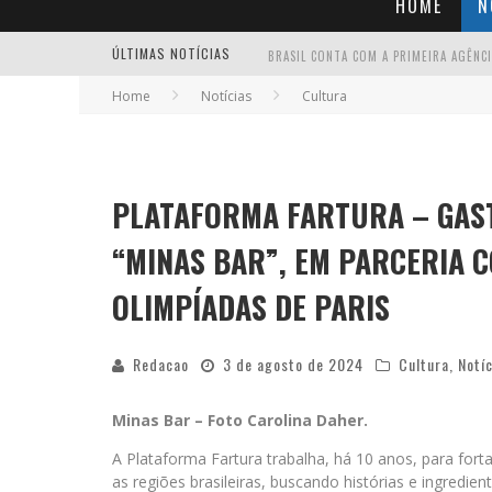
HOME
N
ÚLTIMAS NOTÍCIAS
Home
Notícias
Cultura
PLATAFORMA FARTURA – GAS
“MINAS BAR”, EM PARCERIA C
OLIMPÍADAS DE PARIS
Redacao
3 de agosto de 2024
Cultura
,
Notí
Minas Bar – Foto Carolina Daher.
A Plataforma Fartura trabalha, há 10 anos, para forta
as regiões brasileiras, buscando histórias e ingredi