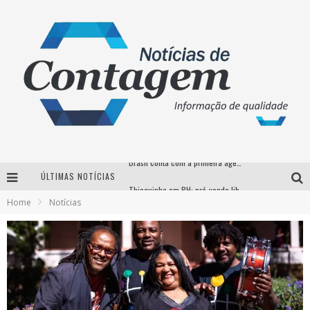
ÚLTIMAS NOTÍCIAS
Thiaguinho em BH: pré-venda liberada para o show da turnê “Bem Black”
Home
Notícias
Votação para o concurso Rainha do Pedro Leopoldo Rodeio Show 2026 é liberada no G1
Suzy Brasil desembarca em Belo Horizonte nesta quinta-feira com o espetáculo “Uma Noite Horripilante”
Brasil conta com a primeira agência especializada exclusivamente no setor de bebidas