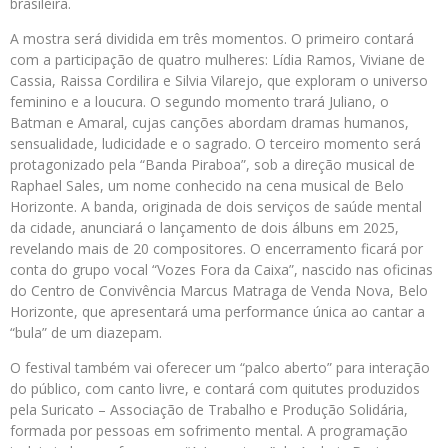
brasileira.
A mostra será dividida em três momentos. O primeiro contará
com a participação de quatro mulheres: Lídia Ramos, Viviane de
Cassia, Raissa Cordilira e Silvia Vilarejo, que exploram o universo
feminino e a loucura. O segundo momento trará Juliano, o
Batman e Amaral, cujas canções abordam dramas humanos,
sensualidade, ludicidade e o sagrado. O terceiro momento será
protagonizado pela “Banda Piraboa”, sob a direção musical de
Raphael Sales, um nome conhecido na cena musical de Belo
Horizonte. A banda, originada de dois serviços de saúde mental
da cidade, anunciará o lançamento de dois álbuns em 2025,
revelando mais de 20 compositores. O encerramento ficará por
conta do grupo vocal “Vozes Fora da Caixa”, nascido nas oficinas
do Centro de Convivência Marcus Matraga de Venda Nova, Belo
Horizonte, que apresentará uma performance única ao cantar a
“bula” de um diazepam.
O festival também vai oferecer um “palco aberto” para interação
do público, com canto livre, e contará com quitutes produzidos
pela Suricato – Associação de Trabalho e Produção Solidária,
formada por pessoas em sofrimento mental. A programação