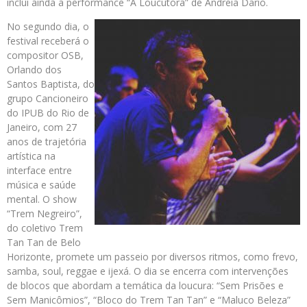
inclui ainda a performance “A Loucutora” de Andreia Dario.
No segundo dia, o
festival receberá o
compositor OSB,
Orlando dos
Santos Baptista, do
grupo Cancioneiro
do IPUB do Rio de
Janeiro, com 27
anos de trajetória
artística na
interface entre
música e saúde
mental. O show
“Trem Negreiro”,
do coletivo Trem
Tan Tan de Belo
Horizonte, promete um passeio por diversos ritmos, como frevo,
samba, soul, reggae e ijexá. O dia se encerra com intervenções
de blocos que abordam a temática da loucura: “Sem Prisões e
Sem Manicômios”, “Bloco do Trem Tan Tan” e “Maluco Beleza”