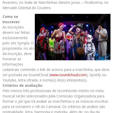
fevereiro, no Baile de Marchinhas Mestre Jonas – Finalíssima, no
Mercado Distrital do Cruzeiro.
Como se
inscrever:
As inscrições
devem ser feitas
exclusivamente
pelo site Sympla. O
proponente, no ato
da inscrição, deve
fornecer as
informações
cadastrais contendo o link de acesso para a marchinha, que deve
ser postada via SoundCloud (
www.soundcloud.com
), Spotify ou
Youtube, letra cifrada, e nome(s) do(s) intérprete(s).
Critérios de avaliação:
Pelo menos três profissionais de reconhecido mérito no meio
musical serão selecionados pela Comissão Organizadora para
formar o júri que irá avaliar as marchinhas e as músicas inscritas
para se tornarem o Hit do Carnaval. Os critérios de análise são
originalidade, letra, harmonia e melodia, além de, no dia da