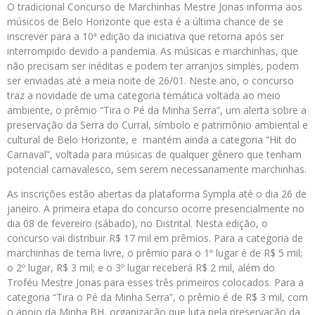
O tradicional Concurso de Marchinhas Mestre Jonas informa aos
músicos de Belo Horizonte que esta é a última chance de se
inscrever para a 10ª edição da iniciativa que retorna após ser
interrompido devido a pandemia. As músicas e marchinhas, que
não precisam ser inéditas e podem ter arranjos simples, podem
ser enviadas até a meia noite de 26/01. Neste ano, o concurso
traz a novidade de uma categoria temática voltada ao meio
ambiente, o prêmio “Tira o Pé da Minha Serra”, um alerta sobre a
preservação da Serra do Curral, símbolo e patrimônio ambiental e
cultural de Belo Horizonte, e mantém ainda a categoria “Hit do
Carnaval”, voltada para músicas de qualquer gênero que tenham
potencial carnavalesco, sem serem necessariamente marchinhas.
As inscrições estão abertas da plataforma Sympla até o dia 26 de
janeiro. A primeira etapa do concurso ocorre presencialmente no
dia 08 de fevereiro (sábado), no Distrital. Nesta edição, o
concurso vai distribuir R$ 17 mil em prêmios. Para a categoria de
marchinhas de tema livre, o prêmio para o 1º lugar é de R$ 5 mil;
o 2º lugar, R$ 3 mil; e o 3º lugar receberá R$ 2 mil, além do
Troféu Mestre Jonas para esses três primeiros colocados. Para a
categoria “Tira o Pé da Minha Serra”, o prêmio é de R$ 3 mil, com
o apoio da Minha BH, organização que luta pela preservação da