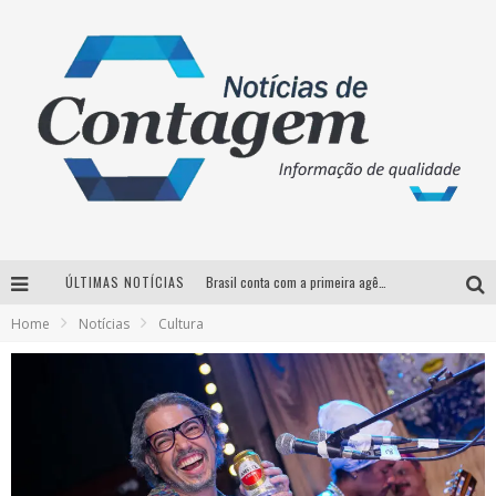
ÚLTIMAS NOTÍCIAS
Brasil conta com a primeira agência especializada exclusivamente no setor de bebidas
Home
Notícias
Cultura
Thiaguinho em BH: pré-venda liberada para o show da turnê “Bem Black”
Votação para o concurso Rainha do Pedro Leopoldo Rodeio Show 2026 é liberada no G1
Suzy Brasil desembarca em Belo Horizonte nesta quinta-feira com o espetáculo “Uma Noite Horripilante”