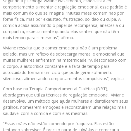
Segundo a psicóloga Viviane Nascimento, especialista em
comportamento alimentar e regulação emocional, esse padrão é
mais comum do que se imagina. “Muitas mães comem não por
fome física, mas por exaustão, frustração, solidão ou culpa. A
comida acaba assumindo o papel de recompensa, anestesia ou
companhia, especialmente quando elas sentem que não têm
mais tempo para si mesmas”, afirma.
Viviane ressalta que o comer emocional não é um problema
isolado, mas um reflexo da sobrecarga mental e emocional que
muitas mulheres enfrentam na maternidade. “A desconexão com
o corpo, a autocrítica constante e a falta de tempo para
autocuidado formam um ciclo que pode gerar sofrimento
silencioso, alimentando comportamentos compulsivos”, explica.
Com base na Terapia Comportamental Dialética (DBT),
abordagem que utiliza técnicas de regulação emocional, Viviane
desenvolveu um método que ajuda mulheres a identificarem seus
gatilhos, nomearem emoções e reconstruírem uma relação mais
saudável com a comida e com elas mesmas.
“Essas mães não estão comendo por fraqueza. Elas estão
tentando sobreviver. É preciso parar de julgá-las e começar a