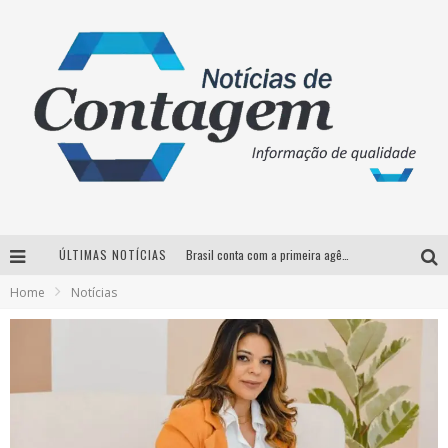
ÚLTIMAS NOTÍCIAS
Brasil conta com a primeira agência especializada exclusivamente no setor de bebidas
Home
Notícias
Thiaguinho em BH: pré-venda liberada para o show da turnê “Bem Black”
Votação para o concurso Rainha do Pedro Leopoldo Rodeio Show 2026 é liberada no G1
Suzy Brasil desembarca em Belo Horizonte nesta quinta-feira com o espetáculo “Uma Noite Horripilante”