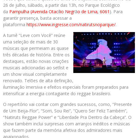
26 de julho, sábado, a partir das 13h, no Parque Ecológico
da
Pampulha (Avenida Otac
í
lio Negr
ã
o de Lima, 6061
). Para
garantir presença, basta acessar a
plataforma
https://www.ingresse.com/
natirutsnoparque/
.
A turnê “Leve com Você” reúne
uma seleção de mais de 30
músicas que permeiam as quase
três décadas de história. Entre os
destaques, estão novas criações
musicais adicionadas ao setlist e
um show visual completamente
renovado. Telões de alta definição,
iluminação imersiva e efeitos especiais foram preparados para
intensificar a energia contagiante do reggae brasileiro.
O repertório vai contar com grandes sucessos, como, “Presente
de Um Beija-Flor”, “Sorri, Sou Rei”, “Quero Ser Feliz Também”,
“Natiruts Reggae Power” e “Liberdade Pra Dentro da Cabeça”. O
show também inclui surpresas com arranjos inéditos e músicas
que fazem parte da memória afetiva dos admiradores mais
apaixonados.