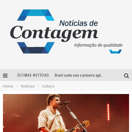
ÚLTIMAS NOTÍCIAS
Brasil conta com a primeira agência especializada exclusivamente no setor de bebidas
Home
Notícias
Cultura
Thiaguinho em BH: pré-venda liberada para o show da turnê “Bem Black”
Votação para o concurso Rainha do Pedro Leopoldo Rodeio Show 2026 é liberada no G1
Suzy Brasil desembarca em Belo Horizonte nesta quinta-feira com o espetáculo “Uma Noite Horripilante”