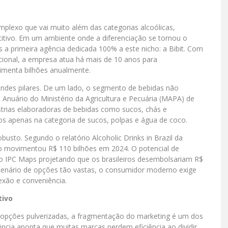
plexo que vai muito além das categorias alcoólicas,
itivo. Em um ambiente onde a diferenciação se tornou o
ís a primeira agência dedicada 100% a este nicho: a Bibit. Com
cional, a empresa atua há mais de 10 anos para
imenta bilhões anualmente.
ndes pilares. De um lado, o segmento de bebidas não
 Anuário do Ministério da Agricultura e Pecuária (MAPA) de
trias elaboradoras de bebidas como sucos, chás e
dos apenas na categoria de sucos, polpas e água de coco.
busto. Segundo o relatório Alcoholic Drinks in Brazil da
to movimentou R$ 110 bilhões em 2024. O potencial de
 IPC Maps projetando que os brasileiros desembolsariam R$
cenário de opções tão vastas, o consumidor moderno exige
xão e conveniência.
tivo
 opções pulverizadas, a fragmentação do marketing é um dos
ência aponta que muitas marcas perdem eficiência ao dividir