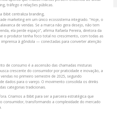
ng, tráfego e relações públicas.
Bibit centraliza branding,
trade marketing em um único ecossistema integrado. “Hoje, o
l alavanca de vendas. Se a marca não gera desejo, não tem
nda, ela perde espaço”, afirma Rafaela Pereira, diretora da
que o produtor tenha foco total no crescimento, com todas as
imprensa à gôndola — conectadas para converter atenção
o
nto de consumo é a ascensão das chamadas misturas
 busca crescente do consumidor por praticidade e inovação, a
e vendas no primeiro semestre de 2025, segundo
 de dados para o varejo. O movimento consolida os drinks
s categorias tradicionais.
a. Criamos a Bibit para ser a parceira estratégica que
ovo consumidor, transformando a complexidade do mercado
.