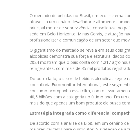
O mercado de bebidas no Brasil, um ecossistema com
atravessa um cenário desafiador e altamente compet
principal motor de sobrevivência, consolida-se no pa
sede em Belo Horizonte, Minas Gerais, e atuação na
profissionalizar a comunicação de um setor que mov
O gigantismo do mercado se revela em seus dois gra
alcoólicas demonstra sua força e estrutura: dados do
2024 mostram que o país conta com 1.217 agroindús
refrigerantes, com mais de 35 mil produtos registra
Do outro lado, o setor de bebidas alcoólicas segue ro
consultoria Euromonitor International, este segmen
consumo acompanha essa cifra, com o levantamento
40,5 bilhões com a categoria no último ano. Em um 
mais do que apenas um bom produto; ele busca cone
Estratégia integrada como diferencial competi
De acordo com a análise da Bibit, em um cenário de
maiores gargalos para o produtor. A avaliação da ag