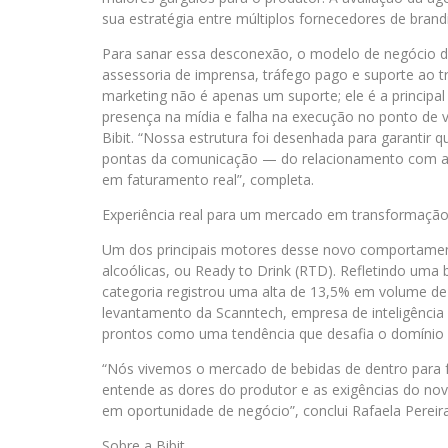
sua estratégia entre múltiplos fornecedores de brandi
Para sanar essa desconexão, o modelo de negócio da 
assessoria de imprensa, tráfego pago e suporte ao 
marketing não é apenas um suporte; ele é a principa
presença na mídia e falha na execução no ponto de ve
Bibit. “Nossa estrutura foi desenhada para garantir 
pontas da comunicação — do relacionamento com a 
em faturamento real”, completa.
Experiência real para um mercado em transformaçã
Um dos principais motores desse novo comportame
alcoólicas, ou Ready to Drink (RTD). Refletindo uma
categoria registrou uma alta de 13,5% em volume d
levantamento da Scanntech, empresa de inteligência
prontos como uma tendência que desafia o domínio da
“Nós vivemos o mercado de bebidas de dentro para for
entende as dores do produtor e as exigências do n
em oportunidade de negócio”, conclui Rafaela Pereira
Sobre a Bibit