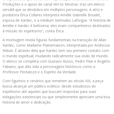
Produções e o apoio do canal Vim te Mostrar, traz um elenco
versátil que se desdobra em múltiplos personagens. A atriz e
produtora Érica Collares interpreta Amélie Gabrielle Boudet,
esposa de Kardec, e a médium Gertrudes Laforgue. “A história de
Amélie e Kardec é belíssima; eles eram companheiros destinados
à missão do espiritismo”, conta Érica.
A montagem revela figuras fundamentais na transição de Allan
Kardec, como Madame Plainemaison, interpretada por Andrezza
Rebuti. É através dela que Kardec tem seu primeiro contato com
o mundo espiritual, mudando radicalmente sua visão de mundo.
O elenco se completa com Gustavo Russo, Pedro Pilar e Rogério
Fabiano, que dão vida a personagens históricos como o
Professor Pestalozzi e o Espírito da Verdade.
Com figurinos e cenários que remetem ao século XIX, a peça
busca alcançar um público eclético: desde estudiosos do
espiritismo até aqueles que buscam respostas para suas
indagações existenciais ou que simplesmente apreciam uma boa
história de amor e dedicação.