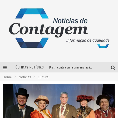
ÚLTIMAS NOTÍCIAS
Brasil conta com a primeira agência especializada exclusivamente no setor de bebidas
Home
Notícias
Cultura
Thiaguinho em BH: pré-venda liberada para o show da turnê “Bem Black”
Votação para o concurso Rainha do Pedro Leopoldo Rodeio Show 2026 é liberada no G1
Suzy Brasil desembarca em Belo Horizonte nesta quinta-feira com o espetáculo “Uma Noite Horripilante”