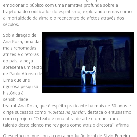
emocionar o público com uma narrativa profunda sobre a
trajetória do codificador do espiritismo, explorando temas como
a imortalidade da alma e o reencontro de afetos através dos
séculos.
Sob a direção de
Ana Rosa, uma das
mais renomadas
atrizes e diretoras
do país, a peça
apresenta um texto
de Paulo Afonso de
Lima que une
rigorosa pesquisa
histórica à
sensibilidade
teatral. Ana Rosa, que é espírita praticante há mais de 30 anos e
dirige sucessos como
“Violetas na Janela”
, destaca o entusiasmo
com o projeto: “O texto é uma obra de arte e orquestrar o
talento deste elenco me revigora como atriz e diretora”, afirma.
O espetáculo, que conta com a produção local de Sílvio Ferreira