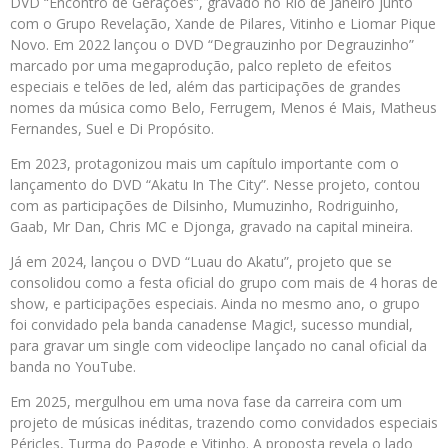
DVD “Encontro de Gerações”, gravado no Rio de Janeiro junto
com o Grupo Revelação, Xande de Pilares, Vitinho e Liomar Pique
Novo. Em 2022 lançou o DVD “Degrauzinho por Degrauzinho”
marcado por uma megaprodução, palco repleto de efeitos
especiais e telões de led, além das participações de grandes
nomes da música como Belo, Ferrugem, Menos é Mais, Matheus
Fernandes, Suel e Di Propósito.
Em 2023, protagonizou mais um capítulo importante com o
lançamento do DVD “Akatu In The City”. Nesse projeto, contou
com as participações de Dilsinho, Mumuzinho, Rodriguinho,
Gaab, Mr Dan, Chris MC e Djonga, gravado na capital mineira.
Já em 2024, lançou o DVD “Luau do Akatu”, projeto que se
consolidou como a festa oficial do grupo com mais de 4 horas de
show, e participações especiais. Ainda no mesmo ano, o grupo
foi convidado pela banda canadense Magic!, sucesso mundial,
para gravar um single com videoclipe lançado no canal oficial da
banda no YouTube.
Em 2025, mergulhou em uma nova fase da carreira com um
projeto de músicas inéditas, trazendo como convidados especiais
Péricles, Turma do Pagode e Vitinho. A proposta revela o lado