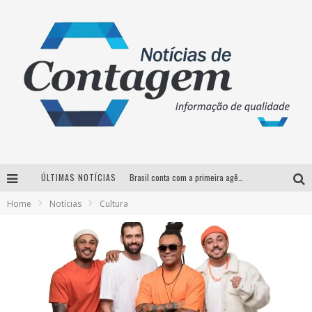
Brasil conta com a primeira agência especializada exclusivamente no setor de bebidas
ÚLTIMAS NOTÍCIAS
Thiaguinho em BH: pré-venda liberada para o show da turnê “Bem Black”
Home
Notícias
Cultura
Votação para o concurso Rainha do Pedro Leopoldo Rodeio Show 2026 é liberada no G1
Suzy Brasil desembarca em Belo Horizonte nesta quinta-feira com o espetáculo “Uma Noite Horripilante”