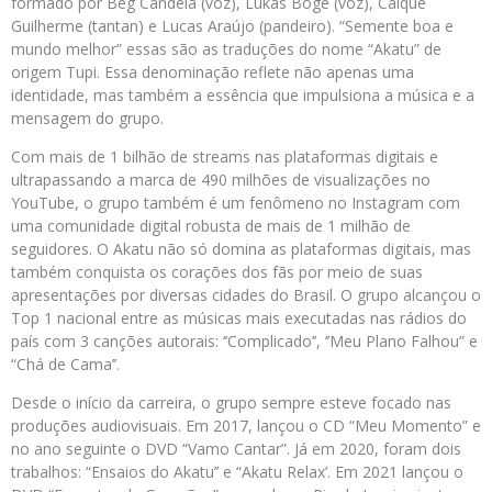
formado por Beg Candeia (voz), Lukas Bogé (voz), Caique
Guilherme (tantan) e Lucas Araújo (pandeiro). “Semente boa e
mundo melhor” essas são as traduções do nome “Akatu” de
origem Tupi. Essa denominação reflete não apenas uma
identidade, mas também a essência que impulsiona a música e a
mensagem do grupo.
Com mais de 1 bilhão de streams nas plataformas digitais e
ultrapassando a marca de 490 milhões de visualizações no
YouTube, o grupo também é um fenômeno no Instagram com
uma comunidade digital robusta de mais de 1 milhão de
seguidores. O Akatu não só domina as plataformas digitais, mas
também conquista os corações dos fãs por meio de suas
apresentações por diversas cidades do Brasil. O grupo alcançou o
Top 1 nacional entre as músicas mais executadas nas rádios do
país com 3 canções autorais: ‘’Complicado’’, ‘’Meu Plano Falhou” e
“Chá de Cama’’.
Desde o início da carreira, o grupo sempre esteve focado nas
produções audiovisuais. Em 2017, lançou o CD “Meu Momento” e
no ano seguinte o DVD “Vamo Cantar”. Já em 2020, foram dois
trabalhos: “Ensaios do Akatu’’ e “Akatu Relax’. Em 2021 lançou o