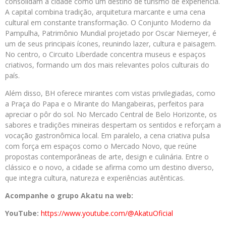
consolidam a cidade como um destino de turismo de experiência.
A capital combina tradição, arquitetura marcante e uma cena
cultural em constante transformação. O Conjunto Moderno da
Pampulha, Patrimônio Mundial projetado por Oscar Niemeyer, é
um de seus principais ícones, reunindo lazer, cultura e paisagem.
No centro, o Circuito Liberdade concentra museus e espaços
criativos, formando um dos mais relevantes polos culturais do
país.
Além disso, BH oferece mirantes com vistas privilegiadas, como
a Praça do Papa e o Mirante do Mangabeiras, perfeitos para
apreciar o pôr do sol. No Mercado Central de Belo Horizonte, os
sabores e tradições mineiras despertam os sentidos e reforçam a
vocação gastronômica local. Em paralelo, a cena criativa pulsa
com força em espaços como o Mercado Novo, que reúne
propostas contemporâneas de arte, design e culinária. Entre o
clássico e o novo, a cidade se afirma como um destino diverso,
que integra cultura, natureza e experiências autênticas.
Acompanhe o grupo Akatu na web:
YouTube:
https://www.youtube.com/@AkatuOficial