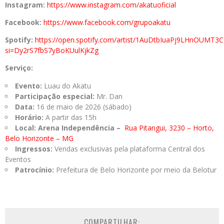
Instagram:
https://www.instagram.com/akatuoficial
Facebook:
https://www.facebook.com/grupoakatu
Spotify:
https://open.spotify.com/artist/1AuDtbIuaPj9LHnOUMT3C
si=Dy2rS7fbS7yBoKUulKjkZg
Serviço:
Evento:
Luau do Akatu
Participação especial:
Mr. Dan
Data:
16 de maio de 2026 (sábado)
Horário:
A partir das 15h
Local: Arena Independência –
Rua Pitangui, 3230 – Horto,
Belo Horizonte – MG
Ingressos:
Vendas exclusivas pela plataforma Central dos
Eventos
Patrocínio:
Prefeitura de Belo Horizonte por meio da Belotur
COMPARTILHAR: