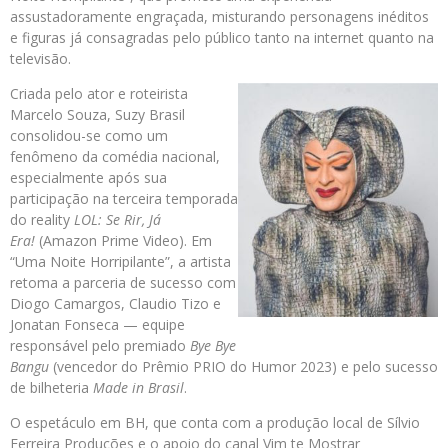
assustadoramente engraçada, misturando personagens inéditos
e figuras já consagradas pelo público tanto na internet quanto na
televisão.
Criada pelo ator e roteirista
Marcelo Souza, Suzy Brasil
consolidou-se como um
fenômeno da comédia nacional,
especialmente após sua
participação na terceira temporada
do reality
LOL: Se Rir, Já
Era!
(Amazon Prime Video). Em
“Uma Noite Horripilante”, a artista
retoma a parceria de sucesso com
Diogo Camargos, Claudio Tizo e
Jonatan Fonseca — equipe
responsável pelo premiado
Bye Bye
Bangu
(vencedor do Prêmio PRIO do Humor 2023) e pelo sucesso
de bilheteria
Made in Brasil
.
O espetáculo em BH, que conta com a produção local de Sílvio
Ferreira Produções e o apoio do canal Vim te Mostrar