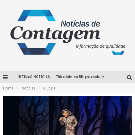
ÚLTIMAS NOTÍCIAS
Thiaguinho em BH: pré-venda liberada para o show da turnê “Bem Black”
Home
Notícias
Cultura
Votação para o concurso Rainha do Pedro Leopoldo Rodeio Show 2026 é liberada no G1
Suzy Brasil desembarca em Belo Horizonte nesta quinta-feira com o espetáculo “Uma Noite Horripilante”
Brasil conta com a primeira agência especializada exclusivamente no setor de bebidas