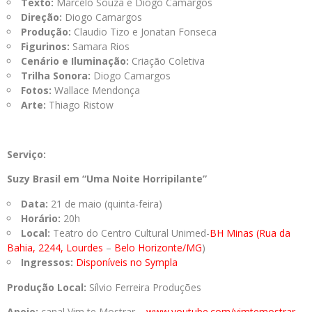
Texto:
Marcelo Souza e Diogo Camargos
Direção:
Diogo Camargos
Produção:
Claudio Tizo e Jonatan Fonseca
Figurinos:
Samara Rios
Cenário e Iluminação:
Criação Coletiva
Trilha Sonora:
Diogo Camargos
Fotos:
Wallace Mendonça
Arte:
Thiago Ristow
Serviço:
Suzy Brasil em “Uma Noite Horripilante”
Data:
21 de maio (quinta-feira)
Horário:
20h
Local:
Teatro do Centro Cultural Unimed-
BH Minas (Rua da
Bahia, 2244, Lourdes
–
Belo Horizonte/MG
)
Ingressos:
Disponíveis no Sympla
Produção Local:
Sílvio Ferreira Produções
Apoio:
canal Vim te Mostrar –
www.youtube.com/vimtemostrar