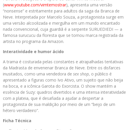
(
www.youtube.com/vimtemostrar
)
, apresenta uma versão
“nonsense” e estritamente para adultos da saga da Branca de
Neve. Interpretada por Marcelo Souza, a protagonista surge em
uma versão alcoolizada e mergulha em um mundo encantado
nada convencional, cuja guardiã é a serpente SURUEDIEDI — a
famosa surucucu da floresta que se tornou marca registrada da
artista no programa da Amazon.
Interatividade e humor ácido
A trama é costurada pelas constantes e atrapalhadas tentativas
da Madrasta de envenenar Branca de Neve. Entre os disfarces
inusitados, como uma vendedora de
sex shop
, o público é
apresentado a figuras como Ivo Ativo, um sujeito que não beija
na boca, e a icônica Garota do Exorcista. O show mantém a
essência de Suzy: quadros divertidos e uma intensa interatividade
com a plateia, que é desafiada a ajudar a despertar a
protagonista de sua maldição por meio de um “beijo de um
hétero verdadeiro”.
Ficha Técnica