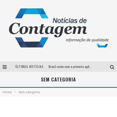
ÚLTIMAS NOTÍCIAS
Brasil conta com a primeira agência especializada exclusivamente no setor de bebidas
Thiaguinho em BH: pré-venda liberada para o show da turnê “Bem Black”
SEM CATEGORIA
Votação para o concurso Rainha do Pedro Leopoldo Rodeio Show 2026 é liberada no G1
Home
Sem categoria
Suzy Brasil desembarca em Belo Horizonte nesta quinta-feira com o espetáculo “Uma Noite Horripilante”