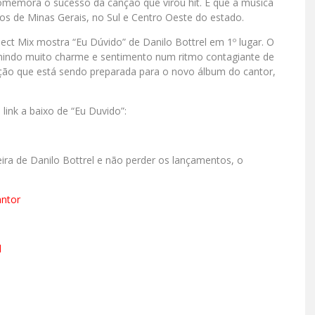
á comemora o sucesso da canção que virou hit. É que a música
os de Minas Gerais, no Sul e Centro Oeste do estado.
nect Mix
mostra “Eu Dúvido” de Danilo Bottrel em 1º lugar. O
rimindo muito charme e sentimento num ritmo contagiante de
ção que está sendo preparada para o novo álbum do cantor,
link a baixo de “Eu Duvido”:
eira de Danilo Bottrel e não perder os lançamentos, o
antor
l