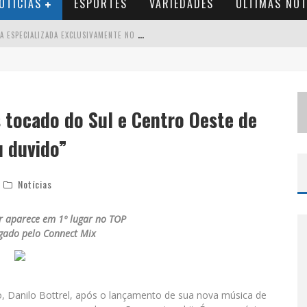
OTÍCIAS
ESPORTES
VARIEDADES
ÚLTIMAS NOT
B
RASIL CONTA COM A PRIMEIRA AGÊNCIA ESPECIALIZADA EXCLUSIVAMENTE NO SETOR DE BEBIDAS
T
HIAGUINHO EM BH: PRÉ-VENDA LIBERADA PARA O SHOW DA TURNÊ “BEM BLACK”
V
OTAÇÃO PARA O CONCURSO RAINHA DO PEDRO LEOPOLDO RODEIO SHOW 2026 É LIBERADA NO G1
s tocado do Sul e Centro Oeste de
S
UZY BRASIL DESEMBARCA EM BELO HORIZONTE NESTA QUINTA-FEIRA COM O ESPETÁCULO “UMA NOITE HORRIPILANTE”
u duvido”
Notícias
r aparece em 1º lugar no TOP
lgado pelo Connect Mix
, Danilo Bottrel, após o lançamento de sua nova música de