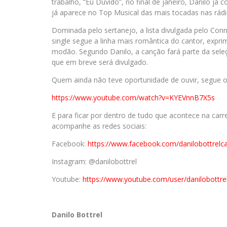
trabalho, “Eu Duvido”, no final de janeiro, Danilo j
já aparece no Top Musical das mais tocadas nas rádi
Dominada pelo sertanejo, a lista divulgada pelo Con
single segue a linha mais romântica do cantor, exp
modão. Segundo Danilo, a canção fará parte da sele
que em breve será divulgado.
Quem ainda não teve oportunidade de ouvir, segue o 
https://www.youtube.com/watch?v=KYEVnnB7X5s
E para ficar por dentro de tudo que acontece na carr
acompanhe as redes sociais:
Facebook:
https://www.facebook.com/danilobottrelc
Instagram: @danilobottrel
Youtube:
https://www.youtube.com/user/danilobottre
Danilo Bottrel