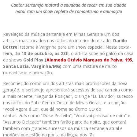
Cantor sertanejo matará a saudade de tocar em sua cidade
natal
com um show repleto de romantismo e animação
Revelação da música sertaneja em Minas Gerais e um dos
artistas mais tocados nas rádios do interior do estado,
Danilo
Bottrel
retorna à Varginha para um show especial. Nesta sexta-
feira, dia
13 de outubro, às 23h
, o artista sobe ao palco da casa
de shows
Gold Play (
Alameda Otávio Marques de Paiva, 195
,
Santa Luzia, Varginha/MG)
com uma mistura de muito
romantismo e animação.
Reconhecido como um dos artistas mais promissores da nova
geração, o sertanejo apresentará sucessos de sua carreira como
a mais recente, “Segunda Posição”, o single “Eu Duvido”, sucesso
nas rádios do Sul e Centro Oeste de Minas Gerais, e a canção
“Você Agora é Ex”, que dá nome ao último CD do
cantor.
Hits
como “Dose Perfeita”, “Você vai precisar de mim” e
“Assunto Delicado” também farão parte da noite, que contará
também com grandes sucessos da música sertaneja atual e
modões que estão na ponta da língua dos fãs.