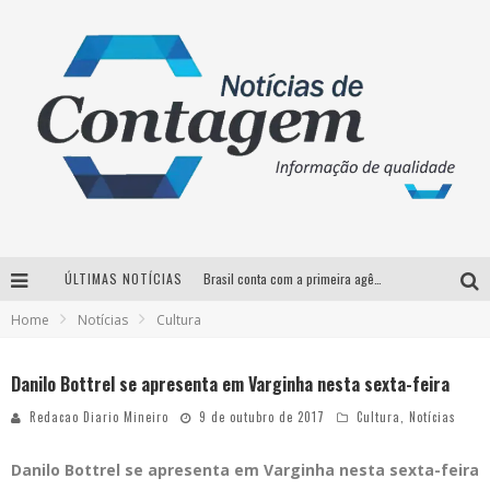
ÚLTIMAS NOTÍCIAS
Brasil conta com a primeira agência especializada exclusivamente no setor de bebidas
Home
Notícias
Cultura
Thiaguinho em BH: pré-venda liberada para o show da turnê “Bem Black”
Votação para o concurso Rainha do Pedro Leopoldo Rodeio Show 2026 é liberada no G1
Danilo Bottrel se apresenta em Varginha nesta sexta-feira
Suzy Brasil desembarca em Belo Horizonte nesta quinta-feira com o espetáculo “Uma Noite Horripilante”
Redacao Diario Mineiro
9 de outubro de 2017
Cultura
,
Notícias
Danilo Bottrel se apresenta em Varginha
nesta sexta-feira