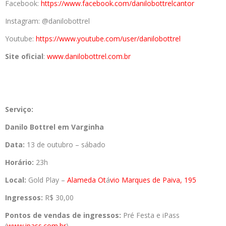
Facebook:
https://www.
facebook.com/
danilobottrelcantor
Instagram: @danilobottrel
Youtube:
https://www.youtube.
com/user/danilobottrel
Site oficial
:
www.danilobottrel.com.br
Serviço:
Danilo Bottrel em Varginha
Data:
13 de outubro – sábado
Horário:
23h
Local:
Gold Play –
Alameda Ot
á
vio Marques de Paiva, 195
Ingressos:
R$ 30,00
Pontos de vendas de ingressos:
Pré Festa e iPass
(
www.ipass.com.br
)