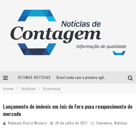
ÚLTIMAS NOTÍCIAS
Brasil conta com a primeira agência especializada exclusivamente no setor de bebidas
Home
Notícias
Economia
Thiaguinho em BH: pré-venda liberada para o show da turnê “Bem Black”
Votação para o concurso Rainha do Pedro Leopoldo Rodeio Show 2026 é liberada no G1
Lançamento de imóveis em Juiz de Fora puxa reaquecimento do
mercado
Suzy Brasil desembarca em Belo Horizonte nesta quinta-feira com o espetáculo “Uma Noite Horripilante”
Redacao Diario Mineiro
24 de julho de 2017
Economia
,
Notícias