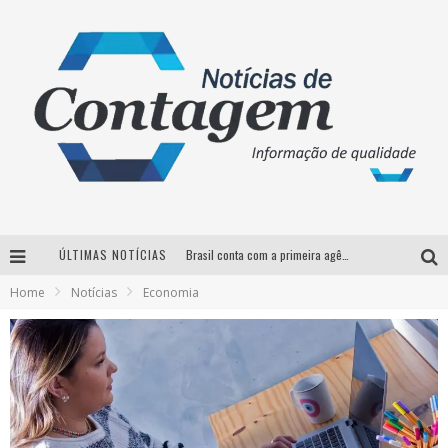
Brasil conta com a primeira agência especializada exclusivamente no setor de bebidas
ÚLTIMAS NOTÍCIAS
Home
Notícias
Economia
Thiaguinho em BH: pré-venda liberada para o show da turnê “Bem Black”
Votação para o concurso Rainha do Pedro Leopoldo Rodeio Show 2026 é liberada no G1
Suzy Brasil desembarca em Belo Horizonte nesta quinta-feira com o espetáculo “Uma Noite Horripilante”