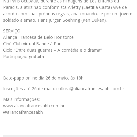
Na Paris ocupada, durante as filmagens de Les Enfants du
Paradis, a atriz não conformista Arletty (Laetitia Casta) vive de
acordo com suas próprias regras, apaixonando-se por um jovem
soldado alemão, Hans Jurgen Soehring (Ken Duken).
SERVIÇO:
Aliança Francesa de Belo Horizonte
Ciné-Club virtual Bande à Part
Ciclo “Entre duas guerras – A comédia e o drama”
Participação gratuita
Bate-papo online dia 26 de maio, às 18h
Inscrições até 26 de maio: cultura@aliancafrancesabh.com.br
Mais informações:
www.aliancafrancesabh.com.br
@aliancafrancesabh