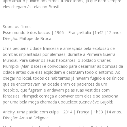
aproximar o público dos filmes francófonos, já que nem sempre
eles chegam às telas no Brasil.
Sobre os filmes
Esse mundo é dos loucos | 1966 | França/Itália |1h42 |12 anos.
Direção: Philippe de Broca
Uma pequena cidade francesa é ameaçada pela explosão de
bombas implantadas por alemães, durante a Primeira Guerra
Mundial. Para salvar os seus habitantes, o soldado Charles
Plumpick (Alan Bates) é convocado para desarmar as bombas da
cidade antes que elas explodam e destruam todo o entorno. Ao
chegar no local, todos os habitantes já haviam fugido e os únicos
que se encontravam na cidade eram os pacientes de um
hospício, que fugiram e andavam pelas ruas vestidos com
fantasias. Plumpick começa a conviver com eles e se apaixona
por uma bela moça chamada Coquelicot (Geneviève Bujold)
Arletty, uma paixão com culpa | 2014 | França | 1h33 |14 anos.
Direção: Arnaud Sélignac