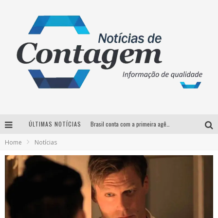
ÚLTIMAS NOTÍCIAS
Brasil conta com a primeira agência especializada exclusivamente no setor de bebidas
Home
Notícias
Thiaguinho em BH: pré-venda liberada para o show da turnê “Bem Black”
Votação para o concurso Rainha do Pedro Leopoldo Rodeio Show 2026 é liberada no G1
Suzy Brasil desembarca em Belo Horizonte nesta quinta-feira com o espetáculo “Uma Noite Horripilante”